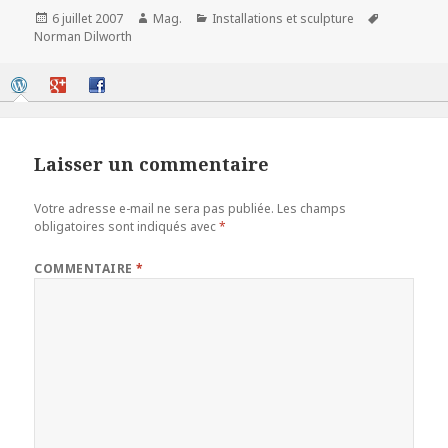
Publié
Auteur
Catégories
Mots-
6 juillet 2007
Mag.
Installations et sculpture
le
clés
Norman Dilworth
Laisser un commentaire
Votre adresse e-mail ne sera pas publiée.
Les champs
obligatoires sont indiqués avec
*
COMMENTAIRE
*