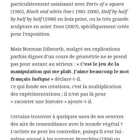
particulièrement saisissant avec
Parts of a square
(1985),
Black and white line
( 1985-2006),
Half by half
by half by half
(1988) en bois peint, ou la très grande
sculpture en acier
Toon
(2007), spécifiquement créée
pour l’exposition.
Mais Norman Dilworth, malgré ses explications
parfois dignes d’un cours de géométrie ne se prend
pas pour autant au sérieux :
« C’est le jeu de la
manipulation qui me plaît. J’aime beaucoup le mot
français
ludique
»
déclare-t-il.
Ce qui fonde ses créations, c’est la multiplication
des expérimentations ; il n’est pas là pour
« raconter une histoire » ajoute-t-il.
Certains trouvent à quelques unes de ses oeuvres
des airs de ressemblance avec le monde végétal ?
L’artiste ne peut les contredire, puisqu’il s’est lui-
même amusé à les nommer
Branching
(1994) ou