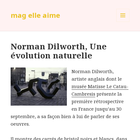
mag elle aime
MENU
ET
WIDGETS
Norman Dilworth, Une
évolution naturelle
Norman Dilworth,
artiste anglais dont le
musée Matisse Le Catau-
Cambresis
présente la
première rétrospective
en France jusqu’au 30
septembre, a sa façon bien à lui de parler de ses
oeuvres.
Il montre des carrés de bristol noirs et blancs, dans