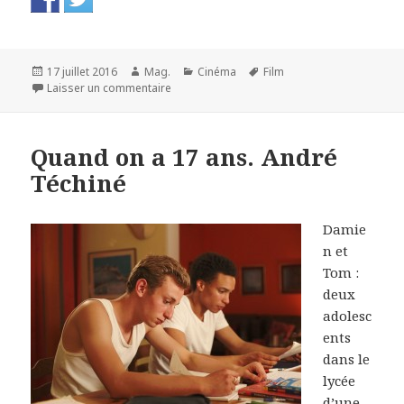
Publié
Auteur
Catégories
Mots-
17 juillet 2016
Mag.
Cinéma
Film
le
sur Demain. Cyril Dion et Mélanie Laurent
clés
Laisser un commentaire
Quand on a 17 ans. André
Téchiné
Damie
n et
Tom :
deux
adolesc
ents
dans le
lycée
d’une