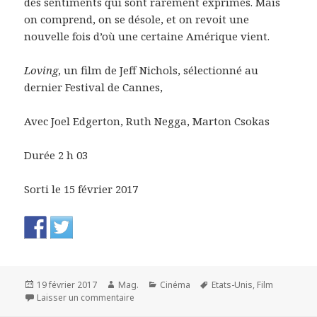
des sentiments qui sont rarement exprimés. Mais
on comprend, on se désole, et on revoit une
nouvelle fois d’où une certaine Amérique vient.
Loving
, un film de Jeff Nichols, sélectionné au
dernier Festival de Cannes,
Avec Joel Edgerton, Ruth Negga, Marton Csokas
Durée 2 h 03
Sorti le 15 février 2017
Publié
Auteur
Catégories
Mots-
19 février 2017
Mag.
Cinéma
Etats-Unis
,
Film
le
sur Loving
clés
Laisser un commentaire