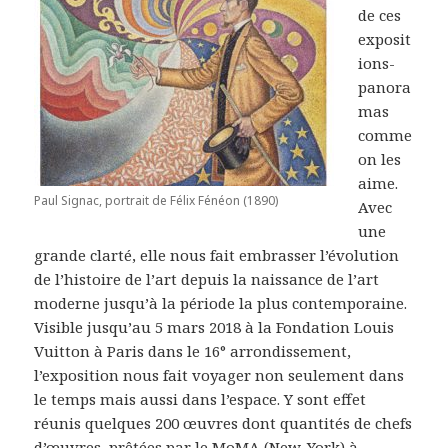
de ces
exposit
ions-
panora
mas
comme
on les
aime.
Paul Signac, portrait de Félix Fénéon (1890)
Avec
une
grande clarté, elle nous fait embrasser l’évolution
de l’histoire de l’art depuis la naissance de l’art
moderne jusqu’à la période la plus contemporaine.
Visible jusqu’au 5 mars 2018 à la Fondation Louis
Vuitton à Paris dans le 16° arrondissement,
l’exposition nous fait voyager non seulement dans
le temps mais aussi dans l’espace. Y sont effet
réunis quelques 200 œuvres dont quantités de chefs
d’œuvres, prêtées par le MoMA (New-York) à