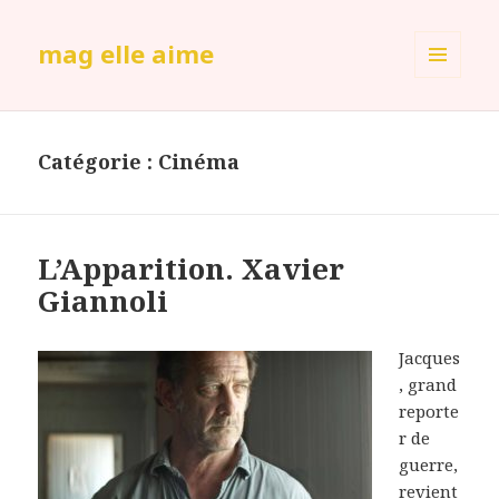
mag elle aime
MENU
ET
WIDGETS
Catégorie :
Cinéma
L’Apparition. Xavier
Giannoli
Jacques
, grand
reporte
r de
guerre,
revient