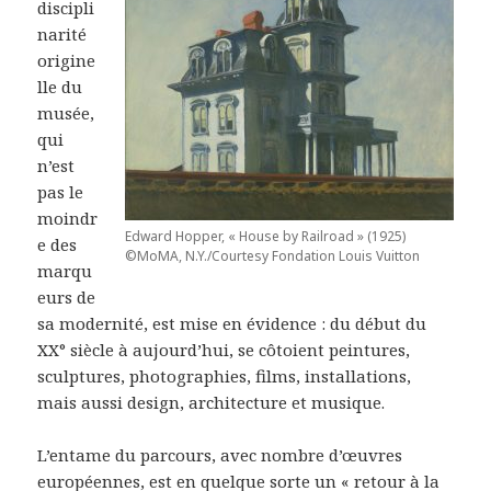
discipli
narité
origine
lle du
musée,
qui
n’est
pas le
moindr
Edward Hopper, « House by Railroad » (1925)
e des
©MoMA, N.Y./Courtesy Fondation Louis Vuitton
marqu
eurs de
sa modernité, est mise en évidence : du début du
XX° siècle à aujourd’hui, se côtoient peintures,
sculptures, photographies, films, installations,
mais aussi design, architecture et musique.
L’entame du parcours, avec nombre d’œuvres
européennes, est en quelque sorte un « retour à la