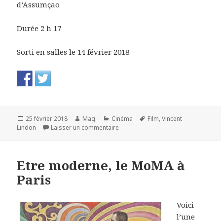
d’Assumçao
Durée 2 h 17
Sorti en salles le 14 février 2018
Publié
Auteur
Catégories
Mots-
25 février 2018
Mag.
Cinéma
Film
,
Vincent
le
sur L’Apparition. Xavier Giannoli
clés
Lindon
Laisser un commentaire
Etre moderne, le MoMA à
Paris
Voici
l’une