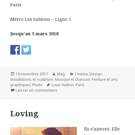
Paris
Métro
Les Sablons – Ligne 1
Jusqu’au 5 mars 2018
Publié
Auteur
Catégories
19 novembre 2017
Mag.
Cinéma
,
Design
,
le
Installations et sculpture
,
Musique et chanson
,
Peinture et arts
Mots-
graphiques
,
Photo
Louis Vuitton
,
Paris
clés
sur Etre moderne, le MoMA à Paris
Laisser un commentaire
Loving
Ils s’aiment. Elle