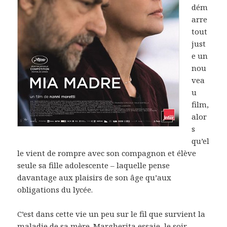
dém
arre
tout
just
e un
nou
vea
u
film,
alor
s
qu’el
le vient de rompre avec son compagnon et élève
seule sa fille adolescente – laquelle pense
davantage aux plaisirs de son âge qu’aux
obligations du lycée.
C’est dans cette vie un peu sur le fil que survient la
maladie de sa mère. Margherita essaie, le soir,