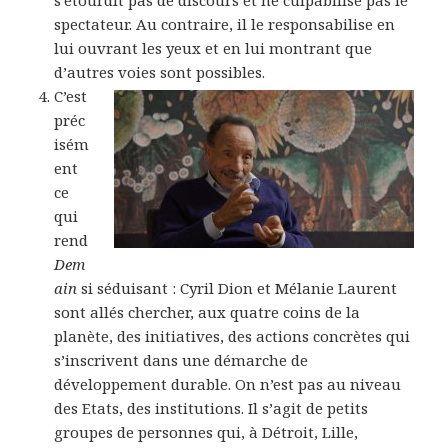
s’étourdit pas de discours et ne culpabilise pas le
spectateur. Au contraire, il le responsabilise en
lui ouvrant les yeux et en lui montrant que
d’autres voies sont possibles.
C’est
préc
isém
ent
ce
qui
rend
Dem
ain
si séduisant : Cyril Dion et Mélanie Laurent
sont allés chercher, aux quatre coins de la
planète, des initiatives, des actions concrètes qui
s’inscrivent dans une démarche de
développement durable. On n’est pas au niveau
des Etats, des institutions. Il s’agit de petits
groupes de personnes qui, à Détroit, Lille,