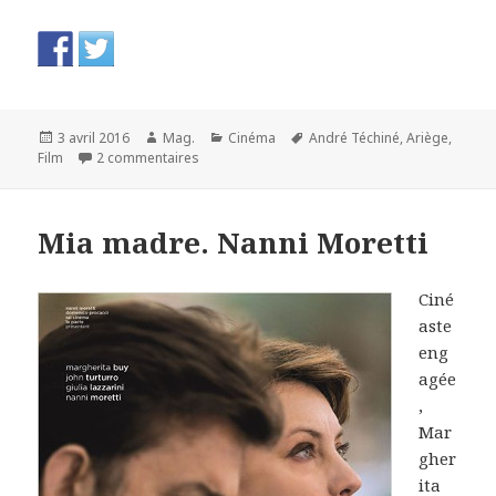
Publié
Auteur
Catégories
Mots-
3 avril 2016
Mag.
Cinéma
André Téchiné
,
Ariège
,
le
sur Quand on a 17 ans. André Téchiné
clés
Film
2 commentaires
Mia madre. Nanni Moretti
Ciné
aste
eng
agée
,
Mar
gher
ita