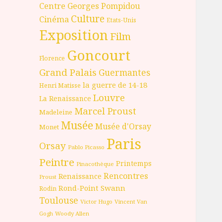
Centre Georges Pompidou
Culture
Cinéma
Etats-Unis
Exposition
Film
Goncourt
Florence
Grand Palais
Guermantes
la guerre de 14-18
Henri Matisse
Louvre
La Renaissance
Marcel Proust
Madeleine
Musée
Musée d'Orsay
Monet
Paris
Orsay
Pablo Picasso
Peintre
Printemps
Pinacothèque
Rencontres
Renaissance
Proust
Rond-Point
Swann
Rodin
Toulouse
Victor Hugo
Vincent Van
Gogh
Woody Allen