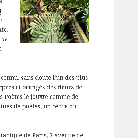
s
u
e
te.
rne
.
a
connu, sans doute l’un des plus
rpres et orangés des fleurs de
des Poètes le jouxte comme de
tues de poètes, un cèdre du
tanique de Paris, 3 avenue de