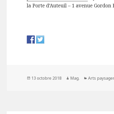
la Porte d’Auteuil – 1 avenue Gordon 
Publié
Auteur
Catégories
13 octobre 2018
Mag.
Arts paysage
le