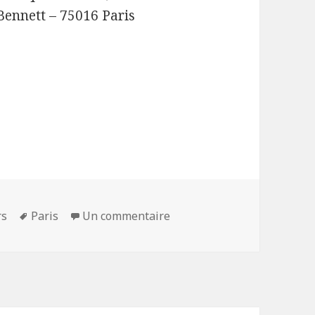
Bennett – 75016 Paris
Mots-
sur L’été indien aux serres 
rs
Paris
Un commentaire
clés