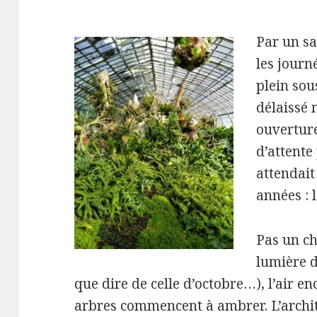
Par un s
les journ
plein sou
délaissé
ouverture
d’attente
attendait
années : l
Pas un ch
lumière 
que dire de celle d’octobre…), l’air en
arbres commencent à ambrer. L’archit