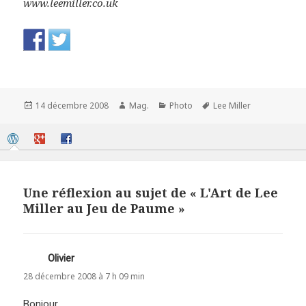
www.leemiller.co.uk
Publié
Auteur
Catégories
Mots-
14 décembre 2008
Mag.
Photo
Lee Miller
le
clés
Une réflexion au sujet de « L'Art de Lee
Miller au Jeu de Paume »
Olivier
dit :
28 décembre 2008 à 7 h 09 min
Bonjour