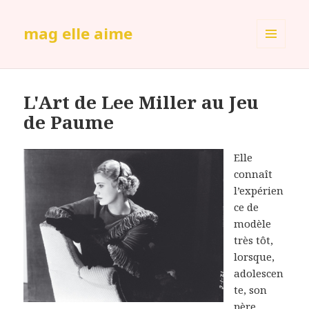
mag elle aime
MENU
ET
WIDGETS
L'Art de Lee Miller au Jeu
de Paume
Elle
connaît
l’expérien
ce de
modèle
très tôt,
lorsque,
adolescen
te, son
père