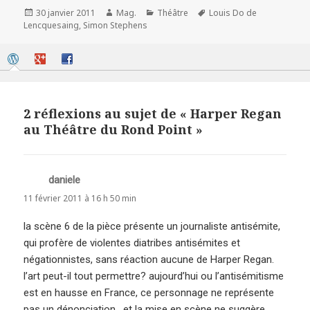
Publié
Auteur
Catégories
Mots-
30 janvier 2011
Mag.
Théâtre
Louis Do de
le
clés
Lencquesaing
,
Simon Stephens
2 réflexions au sujet de « Harper Regan
au Théâtre du Rond Point »
daniele
dit :
11 février 2011 à 16 h 50 min
la scène 6 de la pièce présente un journaliste antisémite,
qui profère de violentes diatribes antisémites et
négationnistes, sans réaction aucune de Harper Regan.
l’art peut-il tout permettre? aujourd’hui ou l’antisémitisme
est en hausse en France, ce personnage ne représente
pas un dénonciation , et la mise en scène ne suggère