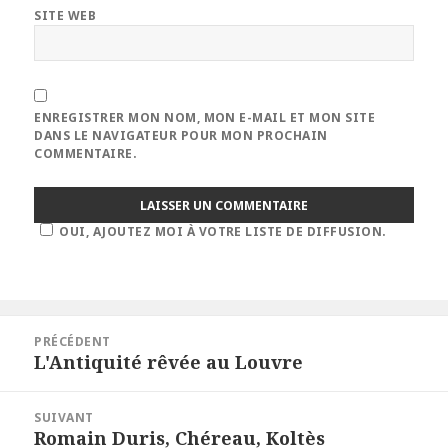
SITE WEB
ENREGISTRER MON NOM, MON E-MAIL ET MON SITE
DANS LE NAVIGATEUR POUR MON PROCHAIN
COMMENTAIRE.
OUI, AJOUTEZ MOI À VOTRE LISTE DE DIFFUSION.
Navigation
PRÉCÉDENT
de
L'Antiquité rêvée au Louvre
Article
l’article
précédent :
SUIVANT
Romain Duris, Chéreau, Koltès
Article