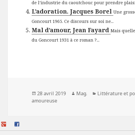
de l’industrie du caoutchouc pour prendre plaisir 
L’adoration. Jacques Borel
Une gross
Goncourt 1965. Ce discours sur soi ne...
Mal d’amour, Jean Fayard
Mais quelle
du Goncourt 1931 à ce roman ?...
Publié
Auteur
Catégories
28 avril 2019
Mag.
Littérature et p
le
amoureuse