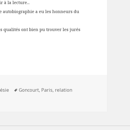
à la lecture...
e autobiographie a eu les honneurs du
s qualités ont bien pu trouver les jurés
Mots-
oésie
Goncourt
,
Paris
,
relation
clés