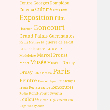
Centre Georges Pompidou
Culture
Cinéma
Etats-Unis
Exposition
Film
Goncourt
Florence
Grand Palais
Guermantes
la guerre de 14-18
Henri Matisse
Louvre
La Renaissance
Marcel Proust
Madeleine
Musée
Musée d'Orsay
Monet
Paris
Orsay
Pablo Picasso
Peintre
Printemps
Pinacothèque
Rencontres
Renaissance
Proust
Rond-Point
Swann
Rodin
Toulouse
Victor Hugo
Vincent Van
Gogh
Woody Allen