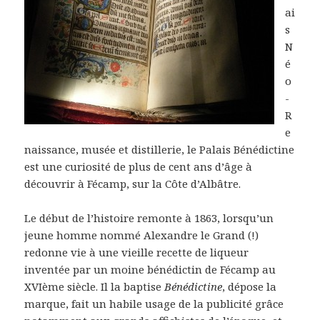
ai
s
N
é
o
-
R
e
naissance, musée et distillerie, le Palais Bénédictine
est une curiosité de plus de cent ans d’âge à
découvrir à Fécamp, sur la Côte d’Albâtre.
Le début de l’histoire remonte à 1863, lorsqu’un
jeune homme nommé Alexandre le Grand (!)
redonne vie à une vieille recette de liqueur
inventée par un moine bénédictin de Fécamp au
XVIème siècle. Il la baptise
Bénédictine
, dépose la
marque, fait un habile usage de la publicité grâce