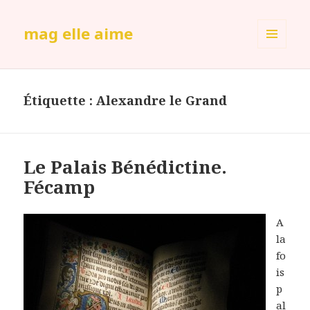
mag elle aime
MENU
ET
WIDGETS
Étiquette :
Alexandre le Grand
Le Palais Bénédictine.
Fécamp
A
la
fo
is
p
al