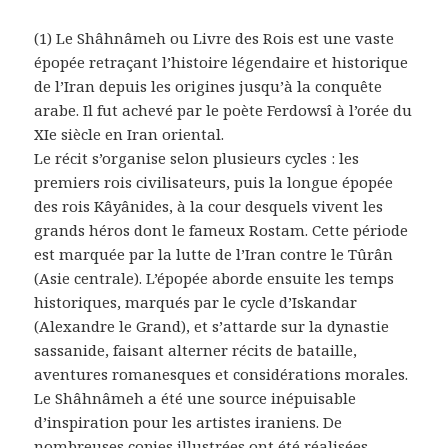
(1) Le Shâhnâmeh ou Livre des Rois est une vaste
épopée retraçant l’histoire légendaire et historique
de l’Iran depuis les origines jusqu’à la conquête
arabe. Il fut achevé par le poète Ferdowsî à l’orée du
XIe siècle en Iran oriental.
Le récit s’organise selon plusieurs cycles : les
premiers rois civilisateurs, puis la longue épopée
des rois Kâyânides, à la cour desquels vivent les
grands héros dont le fameux Rostam. Cette période
est marquée par la lutte de l’Iran contre le Tûrân
(Asie centrale). L’épopée aborde ensuite les temps
historiques, marqués par le cycle d’Iskandar
(Alexandre le Grand), et s’attarde sur la dynastie
sassanide, faisant alterner récits de bataille,
aventures romanesques et considérations morales.
Le Shâhnâmeh a été une source inépuisable
d’inspiration pour les artistes iraniens. De
nombreuses copies illustrées ont été réalisées