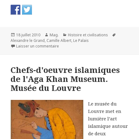
Publié
Auteur
Catégories
Mots-
18 juillet 2010
Mag.
Histoire et civilisations
le
clés
Alexandre le Grand
,
Camille Albert
,
Le Palais
sur Le Palais Bénédictine. Fécamp
Laisser un commentaire
Chefs-d'oeuvre islamiques
de l'Aga Khan Museum.
Musée du Louvre
Le musée du
Louvre met en
lumière l’art
islamique autour
de deux