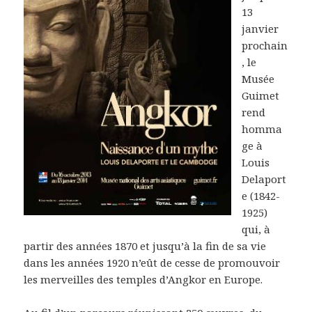
13
janvier
prochain
, le
Musée
Guimet
rend
homma
ge à
Louis
Delaport
e (1842-
1925)
qui, à
partir des années 1870 et jusqu’à la fin de sa vie
dans les années 1920 n’eût de cesse de promouvoir
les merveilles des temples d’Angkor en Europe.