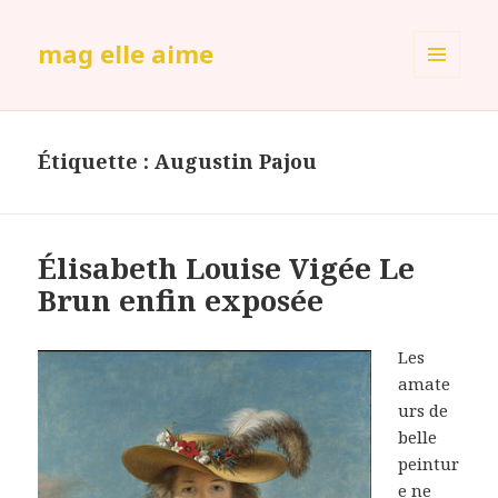
mag elle aime
MENU
ET
WIDGETS
Étiquette :
Augustin Pajou
Élisabeth Louise Vigée Le
Brun enfin exposée
Les
amate
urs de
belle
peintur
e ne