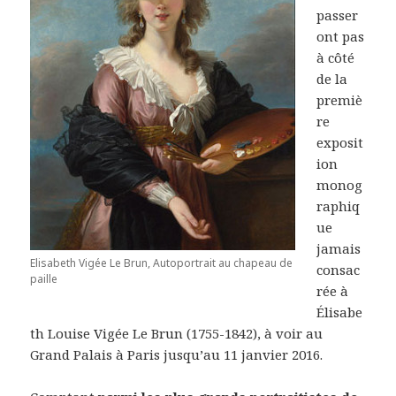
passer
ont pas
à côté
de la
premiè
re
exposit
ion
monog
raphiq
ue
jamais
Elisabeth Vigée Le Brun, Autoportrait au chapeau de
consac
paille
rée à
Élisabe
th Louise Vigée Le Brun (1755-1842), à voir au
Grand Palais à Paris jusqu’au 11 janvier 2016.