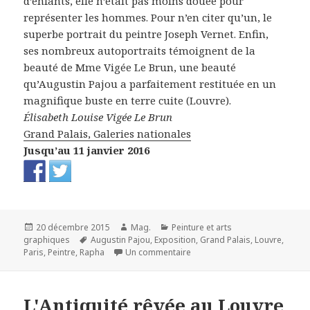
d’enfants, elle n’était pas moins douée pour
représenter les hommes. Pour n’en citer qu’un, le
superbe portrait du peintre Joseph Vernet. Enfin,
ses nombreux autoportraits témoignent de la
beauté de Mme Vigée Le Brun, une beauté
qu’Augustin Pajou a parfaitement restituée en un
magnifique buste en terre cuite (Louvre).
Élisabeth Louise Vigée Le Brun
Grand Palais, Galeries nationales
Jusqu’au 11 janvier 2016
Publié
Auteur
Catégories
20 décembre 2015
Mag.
Peinture et arts
le
Mots-
graphiques
Augustin Pajou
,
Exposition
,
Grand Palais
,
Louvre
,
clés
sur Élisabeth Louise Vigée Le
Paris
,
Peintre
,
Rapha
Un commentaire
L'Antiquité rêvée au Louvre