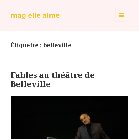
mag elle aime
MENU
ET
WIDGETS
Étiquette :
belleville
Fables au théâtre de
Belleville