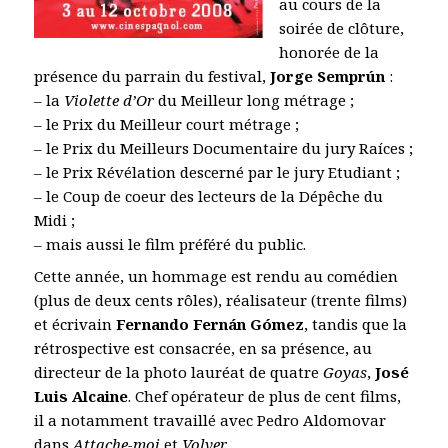
au cours de la
soirée de clôture,
honorée de la
présence du parrain du festival,
Jorge Semprún
:
– la
Violette d’Or
du Meilleur long métrage ;
– le Prix du Meilleur court métrage ;
– le Prix du Meilleurs Documentaire du jury Raíces ;
– le Prix Révélation descerné par le jury Etudiant ;
– le Coup de coeur des lecteurs de la Dépêche du
Midi ;
– mais aussi le film préféré du public.
Cette année, un hommage est rendu au comédien
(plus de deux cents rôles), réalisateur (trente films)
et écrivain
Fernando Fernán Gómez
, tandis que la
rétrospective est consacrée, en sa présence, au
directeur de la photo lauréat de quatre
Goyas
,
José
Luis Alcaine
. Chef opérateur de plus de cent films,
il a notamment travaillé avec Pedro Aldomovar
dans
Attache-moi
et
Volver
.