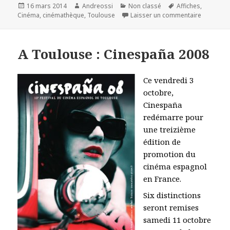
Publié
Auteur
Catégories
Mots-
16 mars 2014
Andreossi
Non classé
Affiches
,
le
clés
sur Du ci
Cinéma
,
cinémathèque
,
Toulouse
Laisser un commentaire
A Toulouse : Cinespaña 2008
Ce vendredi 3
octobre,
Cinespaña
redémarre pour
une treizième
édition de
promotion du
cinéma espagnol
en France.
Six distinctions
seront remises
samedi 11 octobre