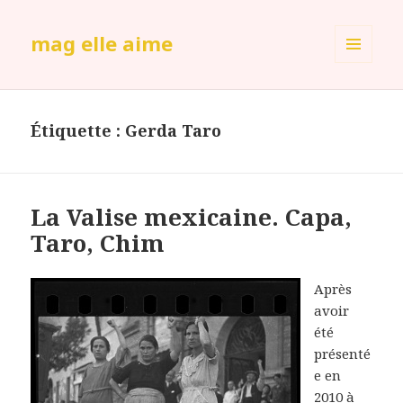
mag elle aime
MENU
ET
WIDGETS
Étiquette :
Gerda Taro
La Valise mexicaine. Capa,
Taro, Chim
Après
avoir
été
présenté
e en
2010 à