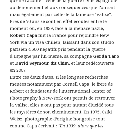
qu’elle raconte – celle de la guerre civile espagnole
au dénouement et aux conséquences que l’on sait –
mais également par celle de la fameuse "valise".
Près de 70 ans se sont en effet écoulés entre le
moment où, en 1939, face à la menace nazie,
Robert Capa
fuit la France pour rejoindre New-
York via un visa Chilien, laissant dans son studio
parisien 4.500 négatifs pris pendant la guerre
d’Espagne par lui-même, sa compagne
Gerda Taro
et
David Seymour dit Chim
, et leur redécouverte
en 2007.
Entre ces deux dates, si les longues recherches
menées notamment par Cornell Capa, le frère de
Robert et fondateur de l’International Center of
Photography à New-York ont permis de retrouver
la valise, elles n’ont pas pour autant élucidé tous
les mystères de son cheminement. En 1975, Csiki
Weisz, photographe d’origine hongroise tout
comme Capa écrivait :
"En 1939, alors que les