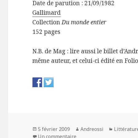
Date de parution : 21/09/1982
Gallimard
Collection
Du monde entier
152 pages
N.B. de Mag : lire aussi le billet d’An
même auteur, et celui-ci édité en Fol
Publié
Auteur
Catégorie
5 février 2009
Andreossi
Littératur
le
sur L’Homme apparaît au Q
Un commentaire