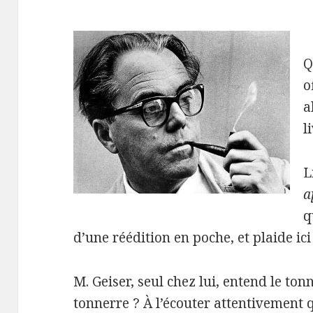
Q
o
a
l
L
a
q
d’une réédition en poche, et plaide ici
M. Geiser, seul chez lui, entend le ton
tonnerre ? À l’écouter attentivement 