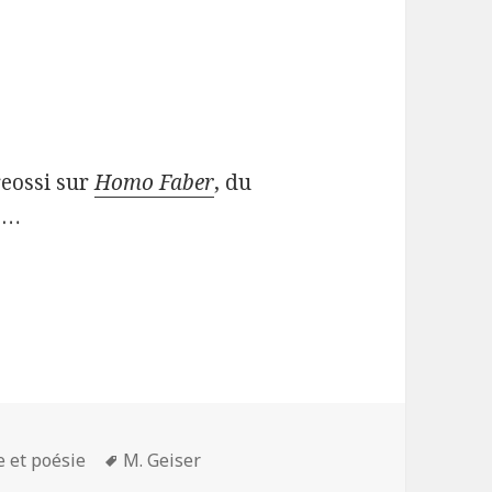
dreossi sur
Homo Faber
, du
io…
s
Mots-
e et poésie
M. Geiser
uaternaire. Max Frisch
clés