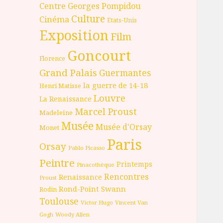
Centre Georges Pompidou
Culture
Cinéma
Etats-Unis
Exposition
Film
Goncourt
Florence
Grand Palais
Guermantes
la guerre de 14-18
Henri Matisse
Louvre
La Renaissance
Marcel Proust
Madeleine
Musée
Musée d'Orsay
Monet
Paris
Orsay
Pablo Picasso
Peintre
Printemps
Pinacothèque
Rencontres
Renaissance
Proust
Rond-Point
Swann
Rodin
Toulouse
Victor Hugo
Vincent Van
Gogh
Woody Allen