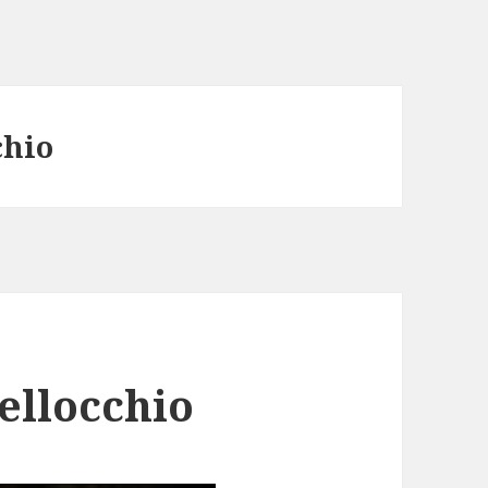
chio
ellocchio