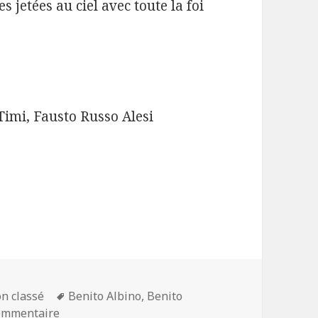
jetées au ciel avec toute la foi
imi, Fausto Russo Alesi
Mots-
n classé
Benito Albino
,
Benito
sur Vincere. Marco Bellocchio
clés
commentaire