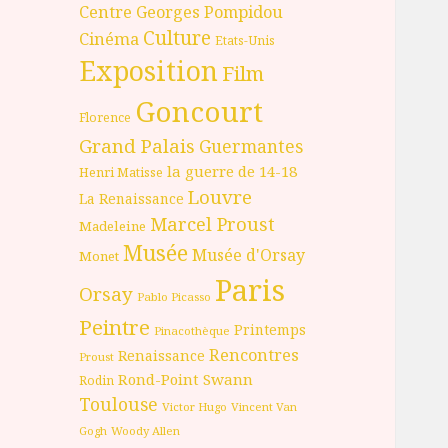
Centre Georges Pompidou
Culture
Cinéma
Etats-Unis
Exposition
Film
Goncourt
Florence
Grand Palais
Guermantes
la guerre de 14-18
Henri Matisse
Louvre
La Renaissance
Marcel Proust
Madeleine
Musée
Musée d'Orsay
Monet
Paris
Orsay
Pablo Picasso
Peintre
Printemps
Pinacothèque
Rencontres
Renaissance
Proust
Rond-Point
Swann
Rodin
Toulouse
Victor Hugo
Vincent Van
Gogh
Woody Allen