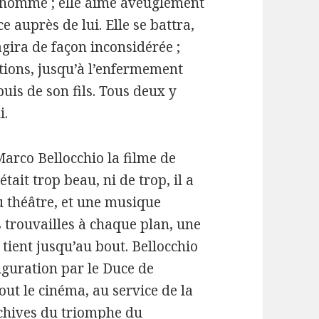
e homme ; elle aime aveuglément
e auprès de lui. Elle se battra,
agira de façon inconsidérée ;
tions, jusqu’à l’enfermement
uis de son fils. Tous deux y
i.
 Marco Bellocchio la filme de
tait trop beau, ni de trop, il a
du théâtre, et une musique
es trouvailles à chaque plan, une
tient jusqu’au bout. Bellocchio
uguration par le Duce de
out le cinéma, au service de la
rchives du triomphe du