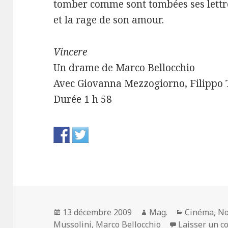
tomber comme sont tombées ses lettres 
et la rage de son amour.
Vincere
Un drame de Marco Bellocchio
Avec Giovanna Mezzogiorno, Filippo T
Durée 1 h 58
Publié
Auteur
Catégories
13 décembre 2009
Mag.
Cinéma
,
No
le
Mussolini
,
Marco Bellocchio
Laisser un 