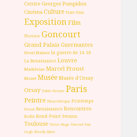
Centre Georges Pompidou
Culture
Cinéma
Etats-Unis
Exposition
Film
Goncourt
Florence
Grand Palais
Guermantes
la guerre de 14-18
Henri Matisse
Louvre
La Renaissance
Marcel Proust
Madeleine
Musée
Musée d'Orsay
Monet
Paris
Orsay
Pablo Picasso
Peintre
Printemps
Pinacothèque
Rencontres
Renaissance
Proust
Rond-Point
Swann
Rodin
Toulouse
Victor Hugo
Vincent Van
Gogh
Woody Allen