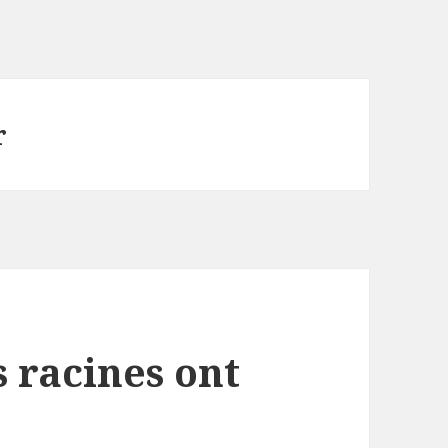
r
s racines ont