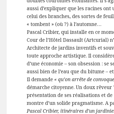
doubles couronnes étonnantes. Il s’agi
aussi d’expliquer que les racines on
celui des branches, des sortes de feui
« tombent » (où ?) à l’automne…
Pascal Cribier, qui installe en ce mo
Cour de l’Hôtel Dassault (Artcurial) n’
Architecte de jardins inventifs et souv
toute approche artistique. Il considèr
d’une économie – son obsession : se s
aussi bien de l’eau que du bitume – et
Il demande
« qu’on arrête de convoque
démarche citoyenne. Un doux rêveur ?
présentation de ses réalisations et de
montre d’un solide pragmatisme. A pa
Pascal Cribier, itinéraires d’un jardinie