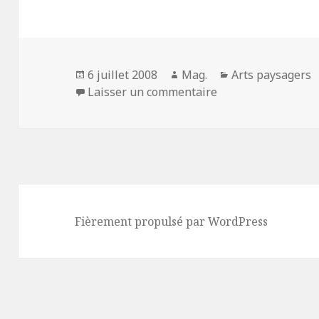
Publié
Auteur
Catégories
6 juillet 2008
Mag.
Arts paysagers
le
sur Pascal Cribier, 
Laisser un commentaire
Fièrement propulsé par WordPress