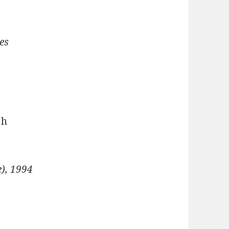
les
 h
e), 1994