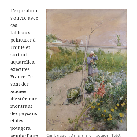
L’exposition
s’ouvre avec
ces
tableaux,
peintures à
l’huile et
surtout
aquarelles,
exécutés
France. Ce
sont des
scènes
d’extérieur
montrant
des paysans
et des
potagers,
peints d’une
Carl Larsson, Dans le jardin potager, 1883,