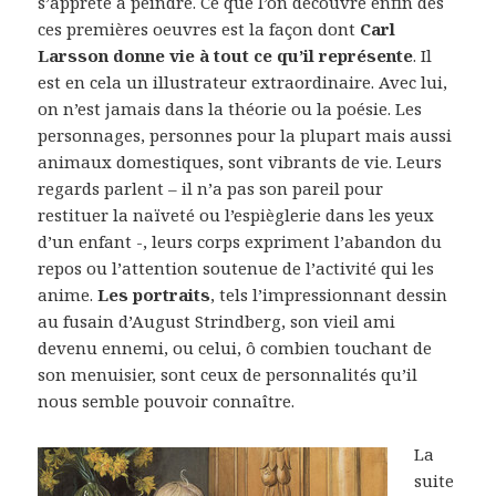
s’apprête à peindre. Ce que l’on découvre enfin dès
ces premières oeuvres est la façon dont
Carl
Larsson donne vie à tout ce qu’il représente
. Il
est en cela un illustrateur extraordinaire. Avec lui,
on n’est jamais dans la théorie ou la poésie. Les
personnages, personnes pour la plupart mais aussi
animaux domestiques, sont vibrants de vie. Leurs
regards parlent – il n’a pas son pareil pour
restituer la naïveté ou l’espièglerie dans les yeux
d’un enfant -, leurs corps expriment l’abandon du
repos ou l’attention soutenue de l’activité qui les
anime.
Les portraits
, tels l’impressionnant dessin
au fusain d’August Strindberg, son vieil ami
devenu ennemi, ou celui, ô combien touchant de
son menuisier, sont ceux de personnalités qu’il
nous semble pouvoir connaître.
La
suite