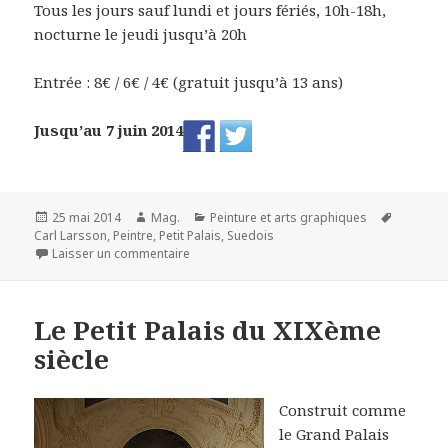
Tous les jours sauf lundi et jours fériés, 10h-18h,
nocturne le jeudi jusqu’à 20h
Entrée : 8€ / 6€ / 4€ (gratuit jusqu’à 13 ans)
Jusqu’au 7 juin 2014
Publié
Auteur
Catégories
Mots-
25 mai 2014
Mag.
Peinture et arts graphiques
le
clés
Carl Larsson
,
Peintre
,
Petit Palais
,
Suedois
sur Carl Larsson, L'imagier de la Suède
Laisser un commentaire
Le Petit Palais du XIXème
siècle
Construit comme
le Grand Palais