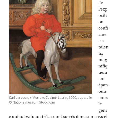
de
l’exp
ositi
on
confi
rme
ces
talen
ts,
mag
nifiq
uem
ent
épan
ouis
dans
Carl Larsson, « Murre ». Casimir Laurin, 1900, aquarelle
© Nationalmuseum Stockholm
le
genr
e qui lui valu un très grand succès dans son pays et