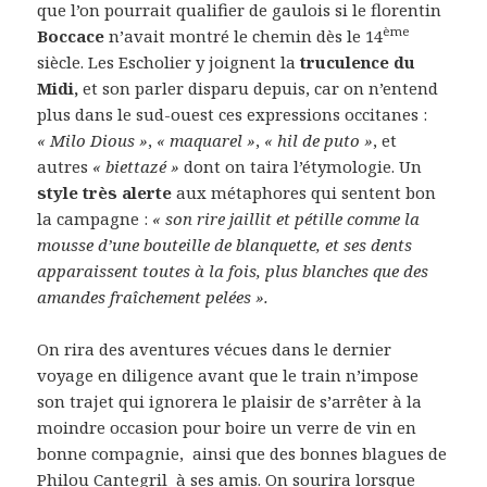
que l’on pourrait qualifier de gaulois si le florentin
ème
Boccace
n’avait montré le chemin dès le 14
siècle. Les Escholier y joignent la
truculence du
Midi,
et son parler disparu depuis, car on n’entend
plus dans le sud-ouest ces expressions occitanes :
« Milo Dious »
,
« maquarel »
,
« hil de puto »
, et
autres
« biettazé »
dont on taira l’étymologie. Un
style très alerte
aux métaphores qui sentent bon
la campagne :
« son rire jaillit et pétille comme la
mousse d’une bouteille de blanquette, et ses dents
apparaissent toutes à la fois, plus blanches que des
amandes fraîchement pelées ».
On rira des aventures vécues dans le dernier
voyage en diligence avant que le train n’impose
son trajet qui ignorera le plaisir de s’arrêter à la
moindre occasion pour boire un verre de vin en
bonne compagnie, ainsi que des bonnes blagues de
Philou Cantegril à ses amis. On sourira lorsque