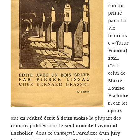
roman
primé
par « La
Vie
heureus
e » (futur
Fémina)
1921
.
C’est
celui de
Marie-
Louise
Escholie
r
, car les
époux
ont
en réalité écrit à deux mains
la plupart des
romans publiés sous le
seul nom de Raymond
Escholier
, dont ce
Cantegril
. Paradoxe d’un jury