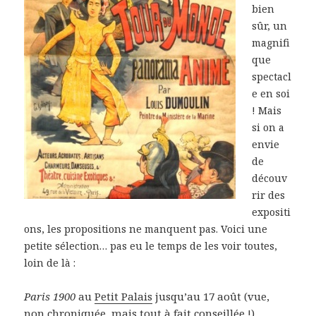
bien
sûr, un
magnifi
que
spectacl
e en soi
! Mais
si on a
envie
de
découv
rir des
expositi
ons, les propositions ne manquent pas. Voici une
petite sélection… pas eu le temps de les voir toutes,
loin de là :
Paris 1900
au
Petit Palais
jusqu’au 17 août (vue,
non chroniquée, mais tout à fait conseillée !)