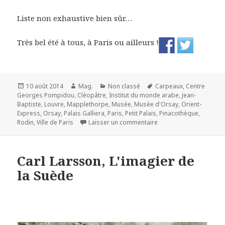
Liste non exhaustive bien sûr…
Très bel été à tous, à Paris ou ailleurs !
Publié
Auteur
Catégories
Mots-
10 août 2014
Mag.
Non classé
Carpeaux
,
Centre
le
clés
Georges Pompidou
,
Cléopâtre
,
Institut du monde arabe
,
Jean-
Baptiste
,
Louvre
,
Mapplethorpe
,
Musée
,
Musée d'Orsay
,
Orient-
Express
,
Orsay
,
Palais Galliera
,
Paris
,
Petit Palais
,
Pinacothèque
,
sur Les expos à Paris 
Rodin
,
Ville de Paris
Laisser un commentaire
Carl Larsson, L'imagier de
la Suède