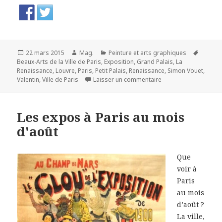
Publié
Auteur
Catégories
Mots-
22 mars 2015
Mag.
Peinture et arts graphiques
le
clés
Beaux-Arts de la Ville de Paris
,
Exposition
,
Grand Palais
,
La
Renaissance
,
Louvre
,
Paris
,
Petit Palais
,
Renaissance
,
Simon Vouet
,
sur Les bas-fonds du 
Valentin
,
Ville de Paris
Laisser un commentaire
Les expos à Paris au mois
d'août
Que
voir à
Paris
au mois
d’août ?
La ville,