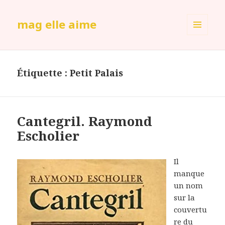
mag elle aime
MENU
ET
WIDGETS
Étiquette :
Petit Palais
Cantegril. Raymond
Escholier
Il
manque
un nom
sur la
couvertu
re du