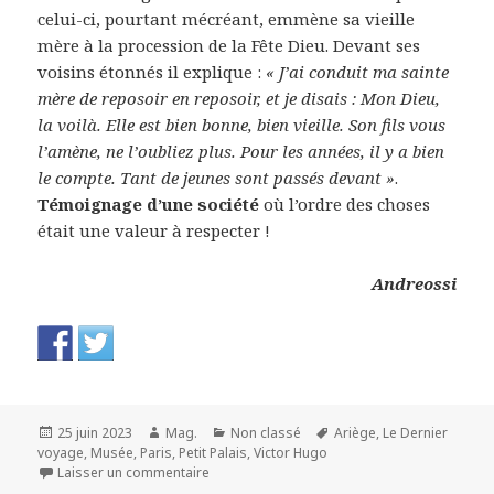
celui-ci, pourtant mécréant, emmène sa vieille
mère à la procession de la Fête Dieu. Devant ses
voisins étonnés il explique :
« J’ai conduit ma sainte
mère de reposoir en reposoir, et je disais : Mon Dieu,
la voilà. Elle est bien bonne, bien vieille. Son fils vous
l’amène, ne l’oubliez plus. Pour les années, il y a bien
le compte. Tant de jeunes sont passés devant »
.
Témoignage d’une société
où l’ordre des choses
était une valeur à respecter !
Andreossi
Publié
Auteur
Catégories
Mots-
25 juin 2023
Mag.
Non classé
Ariège
,
Le Dernier
le
clés
voyage
,
Musée
,
Paris
,
Petit Palais
,
Victor Hugo
sur Cantegril. Raymond Escholier
Laisser un commentaire