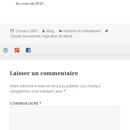
Au cours du XVII°...
Publié
Auteur
Catégories
Mots-
10 mars 2007
Mag.
Histoire et civilisations
le
clés
Claude Garamond
,
Pays-Bas du Nord
Laisser un commentaire
Votre adresse e-mail ne sera pas publiée.
Les champs
obligatoires sont indiqués avec
*
COMMENTAIRE
*