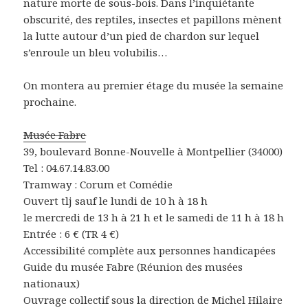
nature morte de sous-bois. Dans l’inquiétante
obscurité, des reptiles, insectes et papillons mènent
la lutte autour d’un pied de chardon sur lequel
s’enroule un bleu volubilis…
On montera au premier étage du musée la semaine
prochaine.
Musée Fabre
39, boulevard Bonne-Nouvelle à Montpellier (34000)
Tel : 04.67.14.83.00
Tramway : Corum et Comédie
Ouvert tlj sauf le lundi de 10 h à 18 h
le mercredi de 13 h à 21 h et le samedi de 11 h à 18 h
Entrée : 6 € (TR 4 €)
Accessibilité complète aux personnes handicapées
Guide du musée Fabre (Réunion des musées
nationaux)
Ouvrage collectif sous la direction de Michel Hilaire