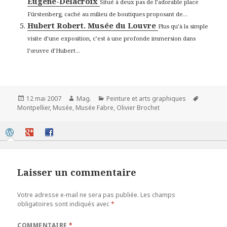
Eugène-Delacroix
Situé à deux pas de l’adorable place
Fürstenberg, caché au milieu de boutiques proposant de...
Hubert Robert. Musée du Louvre
Plus qu’à la simple
visite d’une exposition, c’est à une profonde immersion dans
l’œuvre d’Hubert...
Publié
Auteur
Catégories
Mots-
12 mai 2007
Mag.
Peinture et arts graphiques
le
clés
Montpellier
,
Musée
,
Musée Fabre
,
Olivier Brochet
Laisser un commentaire
Votre adresse e-mail ne sera pas publiée.
Les champs
obligatoires sont indiqués avec
*
COMMENTAIRE
*