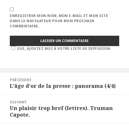
ENREGISTRER MON NOM, MON E-MAIL ET MON SITE
DANS LE NAVIGATEUR POUR MON PROCHAIN
COMMENTAIRE.
OUI, AJOUTEZ MOI À VOTRE LISTE DE DIFFUSION.
Navigation
PRÉCÉDENT
de
L'âge d'or de la presse : panorama (4/4)
Article
l’article
précédent :
SUIVANT
Un plaisir trop bref (lettres). Truman
Article
Capote.
suivant :