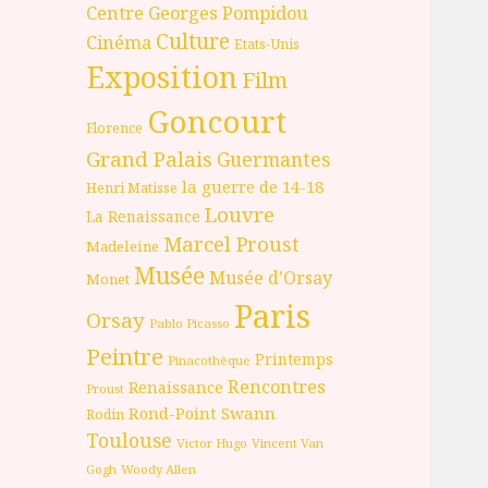
Centre Georges Pompidou
Culture
Cinéma
Etats-Unis
Exposition
Film
Goncourt
Florence
Grand Palais
Guermantes
la guerre de 14-18
Henri Matisse
Louvre
La Renaissance
Marcel Proust
Madeleine
Musée
Musée d'Orsay
Monet
Paris
Orsay
Pablo Picasso
Peintre
Printemps
Pinacothèque
Rencontres
Renaissance
Proust
Rond-Point
Swann
Rodin
Toulouse
Victor Hugo
Vincent Van
Gogh
Woody Allen