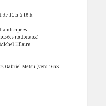
i de 11 h à 18 h
s handicapées
musées nationaux)
 Michel Hilaire
re
, Gabriel Metsu (vers 1658-