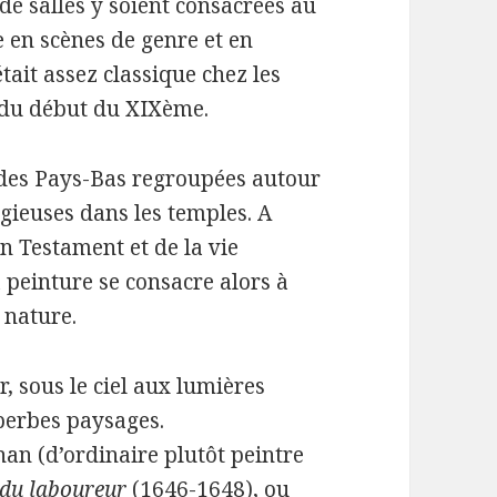
 de salles y soient consacrées au
e en scènes de genre et en
tait assez classique chez les
t du début du XIXème.
 des Pays-Bas regroupées autour
igieuses dans les temples. A
ien Testament et de la vie
a peinture se consacre alors à
a nature.
r, sous le ciel aux lumières
perbes paysages.
n (d’ordinaire plutôt peintre
du laboureur
(1646-1648), ou