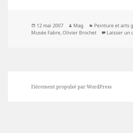
Publié
Auteur
Catégories
12 mai 2007
Mag.
Peinture et arts
le
Musée Fabre
,
Olivier Brochet
Laisser un
Fièrement propulsé par WordPress