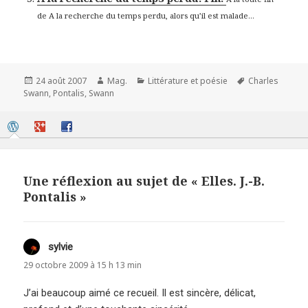
de A la recherche du temps perdu, alors qu’il est malade...
Publié
Auteur
Catégories
Mots-
24 août 2007
Mag.
Littérature et poésie
Charles
le
clés
Swann
,
Pontalis
,
Swann
Une réflexion au sujet de « Elles. J.-B.
Pontalis »
sylvie
dit :
29 octobre 2009 à 15 h 13 min
J’ai beaucoup aimé ce recueil. Il est sincère, délicat,