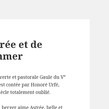
rée et de
ohmer
erte et pastorale Gaule du V°
 est contée par Honoré Urfé,
ècle totalement oublié.
 berger aime Astrée, belle et