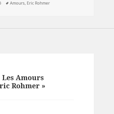
s
Mots-
é
Amours
,
Eric Rohmer
clés
 « Les Amours
Eric Rohmer »