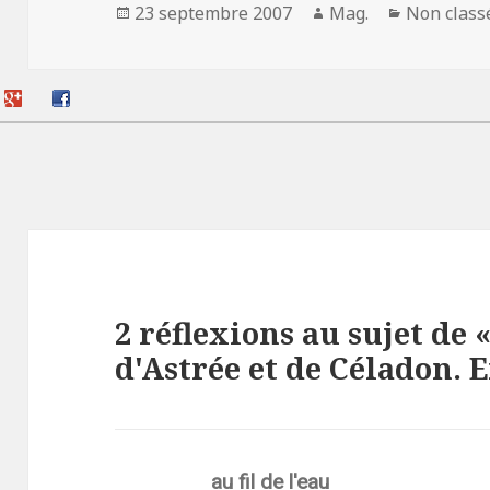
Publié
Auteur
Catégorie
23 septembre 2007
Mag.
Non class
le
2 réflexions au sujet de
d'Astrée et de Céladon. 
au fil de l'eau
dit :