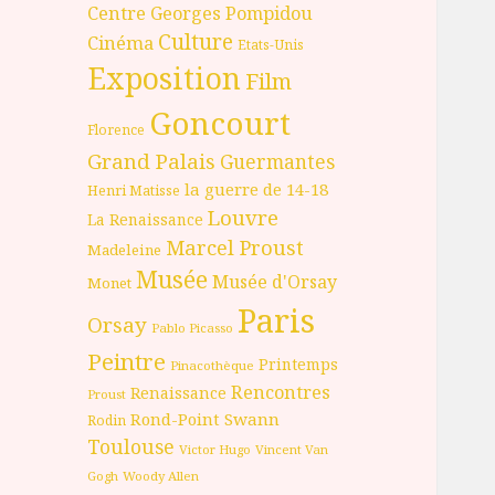
Centre Georges Pompidou
Culture
Cinéma
Etats-Unis
Exposition
Film
Goncourt
Florence
Grand Palais
Guermantes
la guerre de 14-18
Henri Matisse
Louvre
La Renaissance
Marcel Proust
Madeleine
Musée
Musée d'Orsay
Monet
Paris
Orsay
Pablo Picasso
Peintre
Printemps
Pinacothèque
Rencontres
Renaissance
Proust
Rond-Point
Swann
Rodin
Toulouse
Victor Hugo
Vincent Van
Gogh
Woody Allen