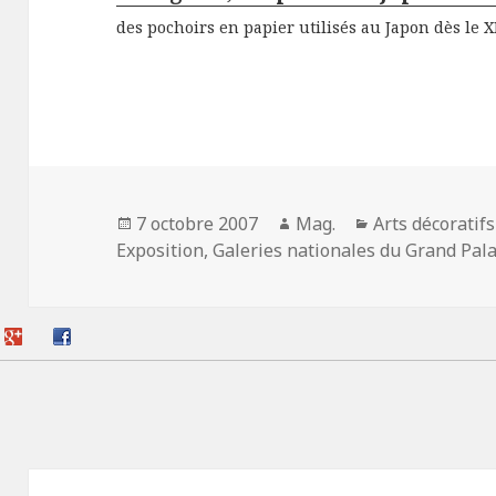
des pochoirs en papier utilisés au Japon dès le XII
Publié
Auteur
Catégories
7 octobre 2007
Mag.
Arts décoratifs
le
Exposition
,
Galeries nationales du Grand Pala