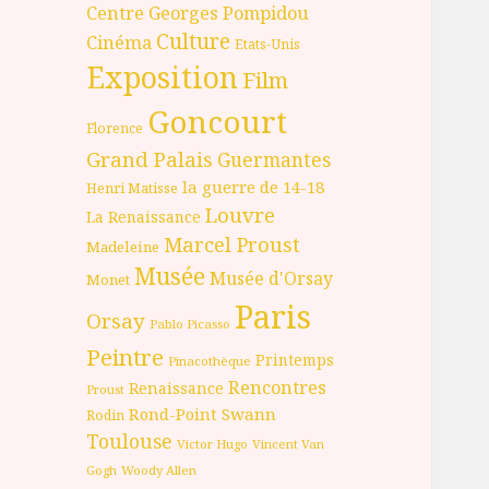
Centre Georges Pompidou
Culture
Cinéma
Etats-Unis
Exposition
Film
Goncourt
Florence
Grand Palais
Guermantes
la guerre de 14-18
Henri Matisse
Louvre
La Renaissance
Marcel Proust
Madeleine
Musée
Musée d'Orsay
Monet
Paris
Orsay
Pablo Picasso
Peintre
Printemps
Pinacothèque
Rencontres
Renaissance
Proust
Rond-Point
Swann
Rodin
Toulouse
Victor Hugo
Vincent Van
Gogh
Woody Allen