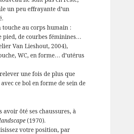
ule un peu effrayante d’un
é.
on touche au corps humain :
e pied, de courbes féminines…
elier Van Lieshout, 2004),
douche, WC, en forme… d’utérus
relever une fois de plus que
 avec ce bol en forme de sein de
s avoir ôté ses chaussures, à
landscape
(1970).
oisissez votre position, par