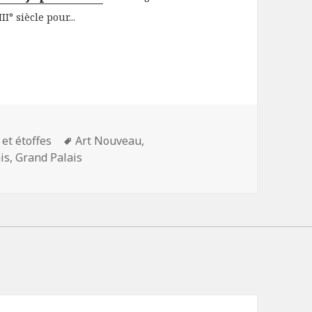
I° siècle pour...
Mots-
 et étoffes
Art Nouveau
,
clés
is
,
Grand Palais