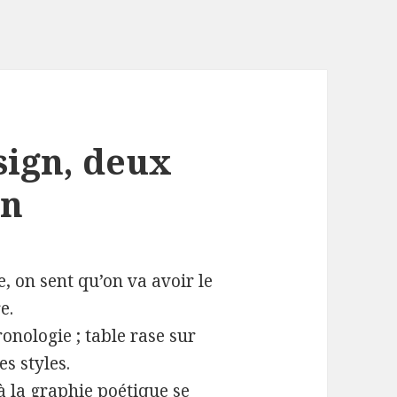
sign, deux
on
e, on sent qu’on va avoir le
e.
onologie ; table rase sur
es styles.
à la graphie poétique se