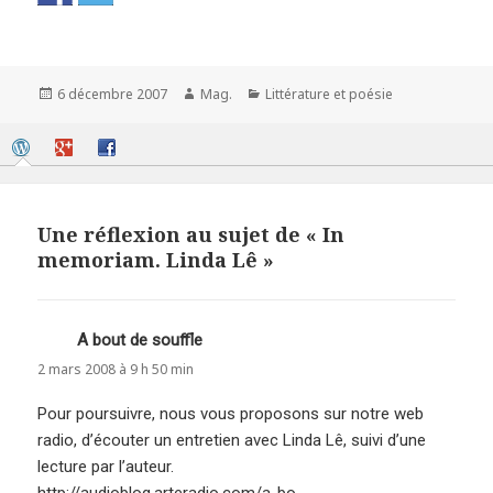
Publié
Auteur
Catégories
6 décembre 2007
Mag.
Littérature et poésie
le
Une réflexion au sujet de « In
memoriam. Linda Lê »
A bout de souffle
dit :
2 mars 2008 à 9 h 50 min
Pour poursuivre, nous vous proposons sur notre web
radio, d’écouter un entretien avec Linda Lê, suivi d’une
lecture par l’auteur.
http://audioblog.arteradio.com/a-bo
…