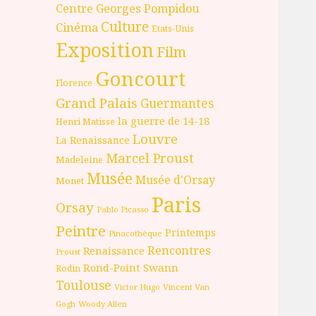
Centre Georges Pompidou
Culture
Cinéma
Etats-Unis
Exposition
Film
Goncourt
Florence
Grand Palais
Guermantes
la guerre de 14-18
Henri Matisse
Louvre
La Renaissance
Marcel Proust
Madeleine
Musée
Musée d'Orsay
Monet
Paris
Orsay
Pablo Picasso
Peintre
Printemps
Pinacothèque
Rencontres
Renaissance
Proust
Rond-Point
Swann
Rodin
Toulouse
Victor Hugo
Vincent Van
Gogh
Woody Allen