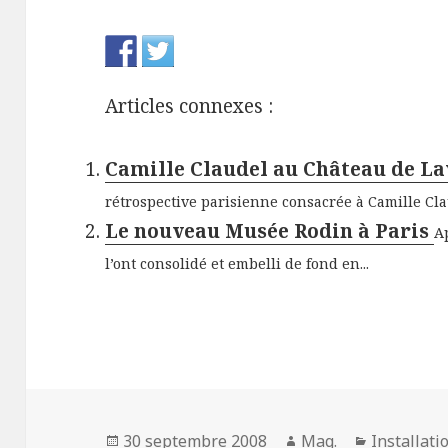
Articles connexes :
Camille Claudel au Château de L
rétrospective parisienne consacrée à Camille Cla
Le nouveau Musée Rodin à Paris
A
l’ont consolidé et embelli de fond en...
Publié
Auteur
Catégorie
30 septembre 2008
Mag.
Installati