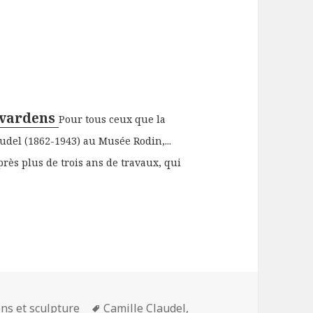
avardens
Pour tous ceux que la
udel (1862-1943) au Musée Rodin,...
près plus de trois ans de travaux, qui
s
Mots-
ons et sculpture
Camille Claudel
,