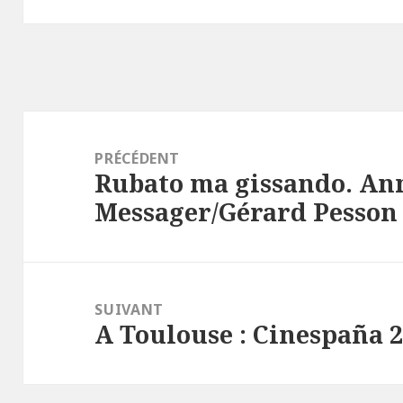
Navigation
de
PRÉCÉDENT
Rubato ma gissando. An
l’article
Article
Messager/Gérard Pesson
précédent :
SUIVANT
A Toulouse : Cinespaña 
Article
suivant :