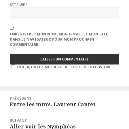
SITE WEB
ENREGISTRER MON NOM, MON E-MAIL ET MON SITE
DANS LE NAVIGATEUR POUR MON PROCHAIN
COMMENTAIRE.
OUI, AJOUTEZ MOI À VOTRE LISTE DE DIFFUSION.
Navigation
PRÉCÉDENT
de
Entre les murs. Laurent Cantet
Article
l’article
précédent :
SUIVANT
Aller voir les Nymphéas
Article