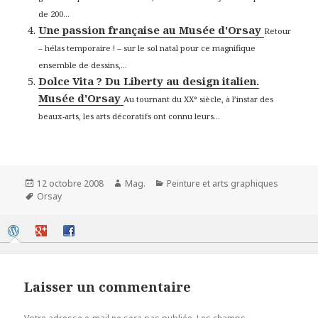
de 200...
Une passion française au Musée d'Orsay
Retour
– hélas temporaire ! – sur le sol natal pour ce magnifique
ensemble de dessins,...
Dolce Vita ? Du Liberty au design italien.
Musée d'Orsay
Au tournant du XX° siècle, à l’instar des
beaux-arts, les arts décoratifs ont connu leurs...
Publié
Auteur
Catégories
12 octobre 2008
Mag.
Peinture et arts graphiques
le
Mots-
Orsay
clés
Laisser un commentaire