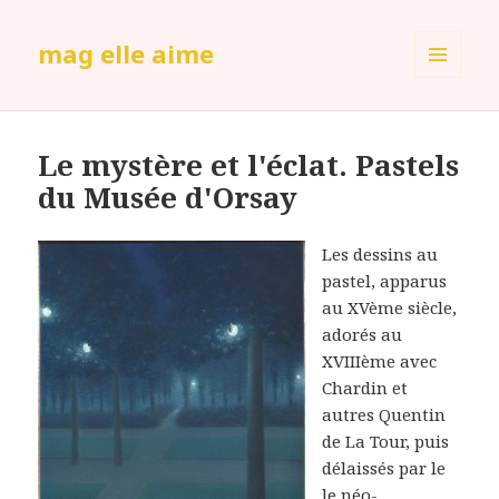
mag elle aime
MENU
ET
WIDGETS
Le mystère et l'éclat. Pastels
du Musée d'Orsay
Les dessins au
pastel, apparus
au XVème siècle,
adorés au
XVIIIème avec
Chardin et
autres Quentin
de La Tour, puis
délaissés par le
le néo-