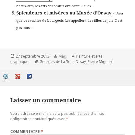
beaux-arts, les arts décoratifs ont connu leurs...
Splendeurs et misères au Musée d'Orsay
« Bien
que ces vaches de bourgeois Les appellent des filles de joie C’est
pas tous...
Publié
Auteur
Catégories
27 septembre 2013
Mag.
Peinture et arts
le
Mots-
graphiques
Georges de La Tour
,
Orsay
,
Pierre Mignard
clés
Laisser un commentaire
Votre adresse e-mail ne sera pas publiée.
Les champs
obligatoires sont indiqués avec
*
COMMENTAIRE
*