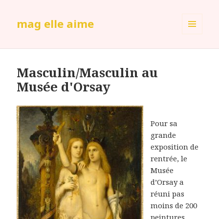
mag elle aime
MENU
ET
WIDGETS
Masculin/Masculin au
Musée d'Orsay
Pour sa
grande
exposition de
rentrée, le
Musée
d’Orsay a
réuni pas
moins de 200
peintures,