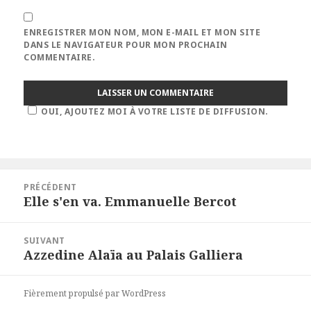
ENREGISTRER MON NOM, MON E-MAIL ET MON SITE
DANS LE NAVIGATEUR POUR MON PROCHAIN
COMMENTAIRE.
OUI, AJOUTEZ MOI À VOTRE LISTE DE DIFFUSION.
Navigation
PRÉCÉDENT
de
Elle s'en va. Emmanuelle Bercot
Article
l’article
précédent :
SUIVANT
Azzedine Alaïa au Palais Galliera
Article
suivant :
Fièrement propulsé par WordPress