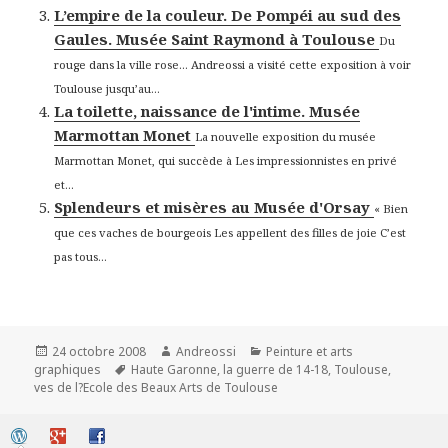
L’empire de la couleur. De Pompéi au sud des
Gaules. Musée Saint Raymond à Toulouse
Du
rouge dans la ville rose… Andreossi a visité cette exposition à voir
Toulouse jusqu’au...
La toilette, naissance de l'intime. Musée
Marmottan Monet
La nouvelle exposition du musée
Marmottan Monet, qui succède à Les impressionnistes en privé
et...
Splendeurs et misères au Musée d'Orsay
« Bien
que ces vaches de bourgeois Les appellent des filles de joie C’est
pas tous...
Publié
Auteur
Catégories
24 octobre 2008
Andreossi
Peinture et arts
le
Mots-
graphiques
Haute Garonne
,
la guerre de 14-18
,
Toulouse
,
clés
ves de l?Ecole des Beaux Arts de Toulouse