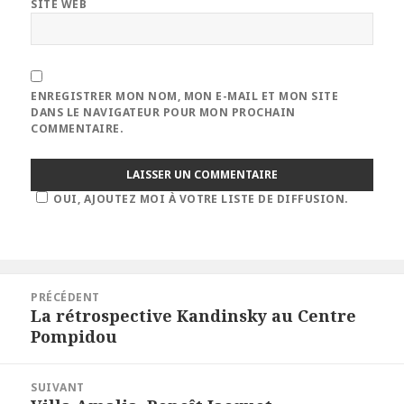
SITE WEB
ENREGISTRER MON NOM, MON E-MAIL ET MON SITE
DANS LE NAVIGATEUR POUR MON PROCHAIN
COMMENTAIRE.
OUI, AJOUTEZ MOI À VOTRE LISTE DE DIFFUSION.
Navigation
PRÉCÉDENT
de
La rétrospective Kandinsky au Centre
Article
l’article
Pompidou
précédent :
SUIVANT