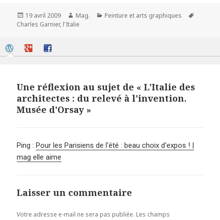
Publié
Auteur
Catégories
Mots-
19 avril 2009
Mag.
Peinture et arts graphiques
le
clés
Charles Garnier
,
l'Italie
Une réflexion au sujet de « L'Italie des
architectes : du relevé à l'invention.
Musée d'Orsay »
Ping :
Pour les Parisiens de l'été : beau choix d'expos ! |
mag elle aime
Laisser un commentaire
Votre adresse e-mail ne sera pas publiée.
Les champs