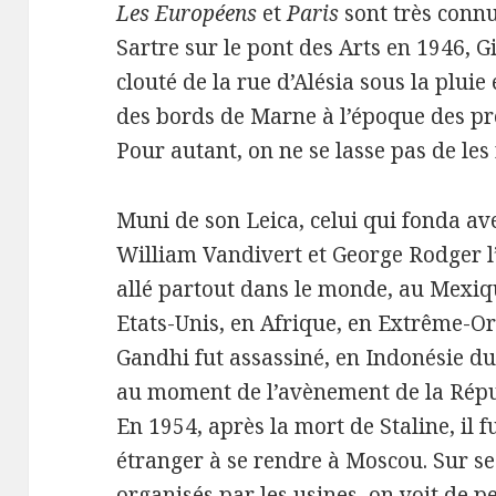
Les Européens
et
Paris
sont très connu
Sartre sur le pont des Arts en 1946, 
clouté de la rue d’Alésia sous la pluie
des bords de Marne à l’époque des pr
Pour autant, on ne se lasse pas de les
Muni de son Leica, celui qui fonda a
William Vandivert et George Rodger 
allé partout dans le monde, au Mexiqu
Etats-Unis, en Afrique, en Extrême-Ori
Gandhi fut assassiné, en Indonésie d
au moment de l’avènement de la Répu
En 1954, après la mort de Staline, il 
étranger à se rendre à Moscou. Sur s
organisés par les usines, on voit de pet