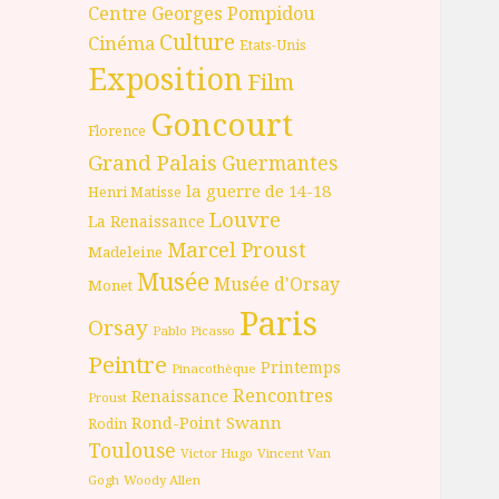
Centre Georges Pompidou
Culture
Cinéma
Etats-Unis
Exposition
Film
Goncourt
Florence
Grand Palais
Guermantes
la guerre de 14-18
Henri Matisse
Louvre
La Renaissance
Marcel Proust
Madeleine
Musée
Musée d'Orsay
Monet
Paris
Orsay
Pablo Picasso
Peintre
Printemps
Pinacothèque
Rencontres
Renaissance
Proust
Rond-Point
Swann
Rodin
Toulouse
Victor Hugo
Vincent Van
Gogh
Woody Allen