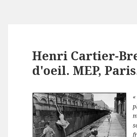
Henri Cartier-Br
d'oeil. MEP, Paris
«
p
m
s
f