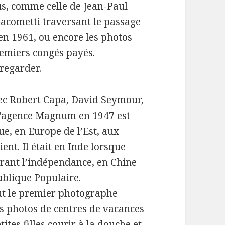
s, comme celle de Jean-Paul
Giacometti traversant le passage
 en 1961, ou encore les photos
emiers congés payés.
 regarder.
vec Robert Capa, David Seymour,
l’agence Magnum en 1947 est
e, en Europe de l’Est, aux
ent. Il était en Inde lorsque
urant l’indépendance, en Chine
blique Populaire.
fut le premier photographe
es photos de centres de vacances
ites filles courir à la douche et