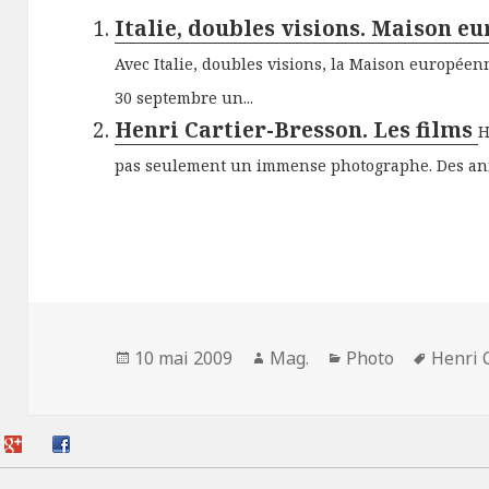
Italie, doubles visions. Maison e
Avec Italie, doubles visions, la Maison europée
30 septembre un...
Henri Cartier-Bresson. Les films
H
pas seulement un immense photographe. Des ann
Publié
Auteur
Catégories
Mots-
10 mai 2009
Mag.
Photo
Henri 
le
clés