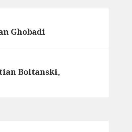
man Ghobadi
ian Boltanski,