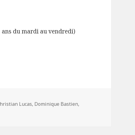
26 ans du mardi au vendredi)
ots-
hristian Lucas
,
Dominique Bastien
,
lés