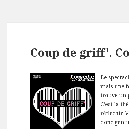
Coup de griff'. C
Le spectacl
mais une f
trouve un 
C’est la th
réfléchir.
donc genti