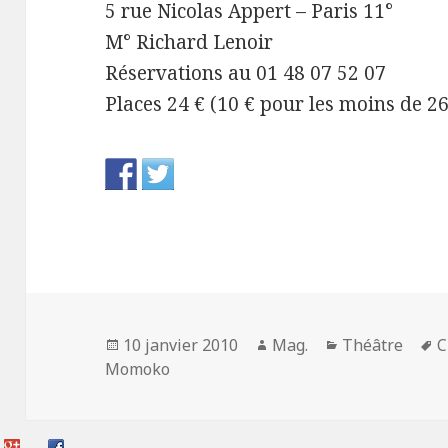
5 rue Nicolas Appert – Paris 11°
M° Richard Lenoir
Réservations au 01 48 07 52 07
Places 24 € (10 € pour les moins de 
Publié
Auteur
Catégories
M
10 janvier 2010
Mag.
Théâtre
C
le
c
Momoko