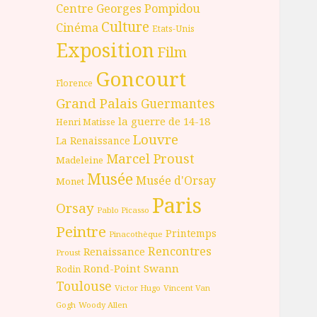
Centre Georges Pompidou
Culture
Cinéma
Etats-Unis
Exposition
Film
Goncourt
Florence
Grand Palais
Guermantes
la guerre de 14-18
Henri Matisse
Louvre
La Renaissance
Marcel Proust
Madeleine
Musée
Musée d'Orsay
Monet
Paris
Orsay
Pablo Picasso
Peintre
Printemps
Pinacothèque
Rencontres
Renaissance
Proust
Rond-Point
Swann
Rodin
Toulouse
Victor Hugo
Vincent Van
Gogh
Woody Allen