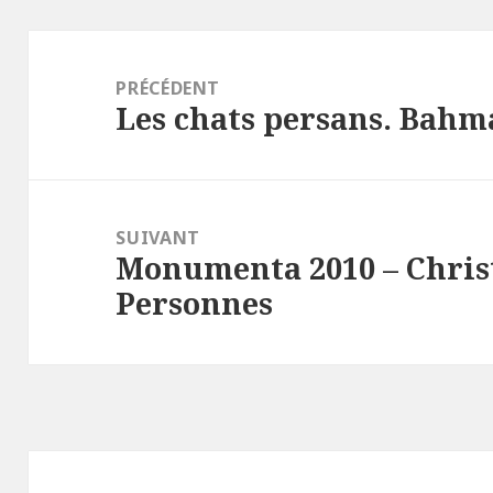
Navigation
de
PRÉCÉDENT
Les chats persans. Bah
l’article
Article
précédent :
SUIVANT
Monumenta 2010 – Christ
Article
Personnes
suivant :