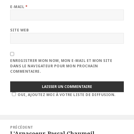
E-MAIL
*
SITE WEB
ENREGISTRER MON NOM, MON E-MAIL ET MON SITE
DANS LE NAVIGATEUR POUR MON PROCHAIN
COMMENTAIRE.
OUI, AJOUTEZ MOI À VOTRE LISTE DE DIFFUSION.
Navigation
PRÉCÉDENT
de
L'Arnacoeur. Pascal Chaumeil
Article