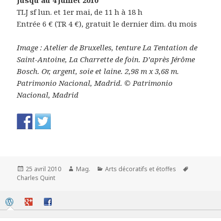
Jusqu’au 4 juillet 2010
TLJ sf lun. et 1er mai, de 11 h à 18 h
Entrée 6 € (TR 4 €), gratuit le dernier dim. du mois
Image : Atelier de Bruxelles, tenture La Tentation de
Saint-Antoine, La Charrette de foin. D’après Jérôme
Bosch. Or, argent, soie et laine. 2,98 m x 3,68 m.
Patrimonio Nacional, Madrid. © Patrimonio
Nacional, Madrid
Publié
Auteur
Catégories
Mots-
25 avril 2010
Mag.
Arts décoratifs et étoffes
le
clés
Charles Quint