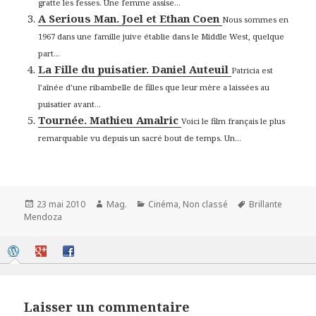
gratte les fesses. Une femme assise...
A Serious Man. Joel et Ethan Coen
Nous sommes en
1967 dans une famille juive établie dans le Middle West, quelque
part...
La Fille du puisatier. Daniel Auteuil
Patricia est
l’aînée d’une ribambelle de filles que leur mère a laissées au
puisatier avant...
Tournée. Mathieu Amalric
Voici le film français le plus
remarquable vu depuis un sacré bout de temps. Un...
Publié
Auteur
Catégories
Mots-
23 mai 2010
Mag.
Cinéma
,
Non classé
Brillante
le
clés
Mendoza
Laisser un commentaire