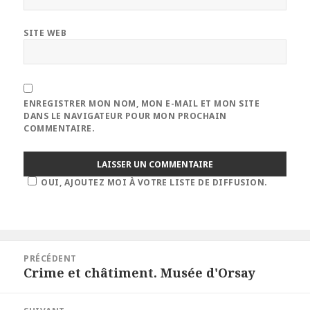
SITE WEB
ENREGISTRER MON NOM, MON E-MAIL ET MON SITE
DANS LE NAVIGATEUR POUR MON PROCHAIN
COMMENTAIRE.
OUI, AJOUTEZ MOI À VOTRE LISTE DE DIFFUSION.
Navigation
PRÉCÉDENT
de
Crime et châtiment. Musée d'Orsay
Article
l’article
précédent :