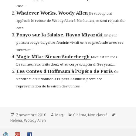
ciné...
Whatever Works. Woody Allen
Beaucoup ont
applaudi le retour de Woody Allen à Manhattan, se sont réjouis du
côté...
Ponyo sur la falaise. Hayao Miyazaki
Un petit
poisson rouge du genre féminin vivait en eau profonde avec ses
sœurs et...
Magic Mike. Steven Soderbergh
Mike est un très
beau mec, aux traits doux et au corps sculptural. Ses yeux...
Les Contes d'Hoffmann à l'Opéra de Paris
Ce
vendredi était donnée à l’Opéra Bastille la première
représentation de la saison des Contes...
Publié
Auteur
Catégories
Mots-
7 novembre 2010
Mag.
Cinéma
,
Non classé
le
clés
Helena
,
Woody Allen