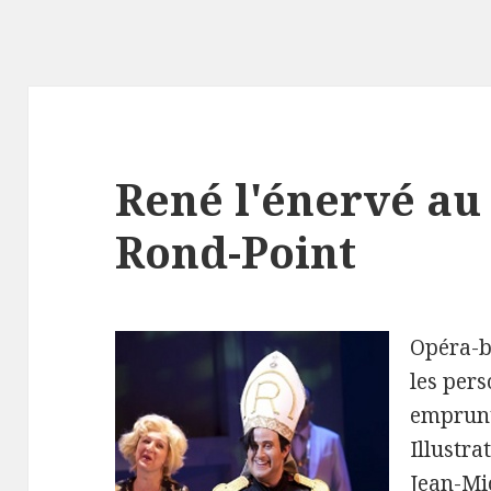
René l'énervé au
Rond-Point
Opéra-bo
les pers
emprunt
Illustra
Jean-Mi