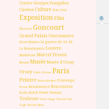
Centre Georges Pompidou
Culture
Cinéma
Etats-Unis
Exposition
Film
Goncourt
Florence
Grand Palais
Guermantes
la guerre de 14-18
Henri Matisse
Louvre
La Renaissance
Marcel Proust
Madeleine
Musée
Musée d'Orsay
Monet
Paris
Orsay
Pablo Picasso
Peintre
Printemps
Pinacothèque
Rencontres
Renaissance
Proust
Rond-Point
Swann
Rodin
Toulouse
Victor Hugo
Vincent Van
Gogh
Woody Allen