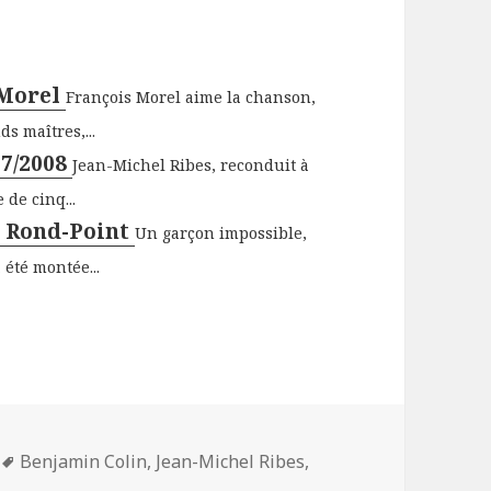
 Morel
François Morel aime la chanson,
ds maîtres,...
07/2008
Jean-Michel Ribes, reconduit à
de cinq...
u Rond-Point
Un garçon impossible,
 été montée...
s
Mots-
Benjamin Colin
,
Jean-Michel Ribes
,
clés