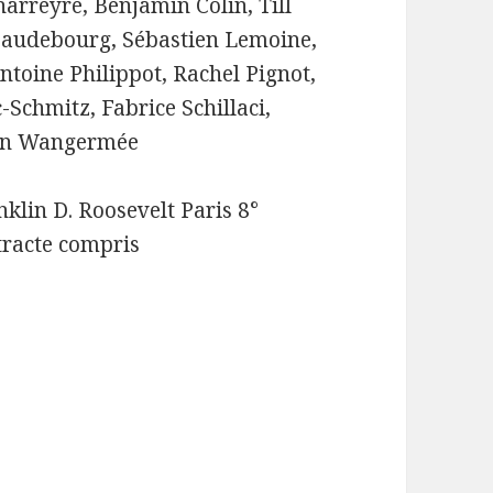
arreyre, Benjamin Colin, Till
Haudebourg, Sébastien Lemoine,
toine Philippot, Rachel Pignot,
Schmitz, Fabrice Schillaci,
amin Wangermée
nklin D. Roosevelt Paris 8°
ntracte compris