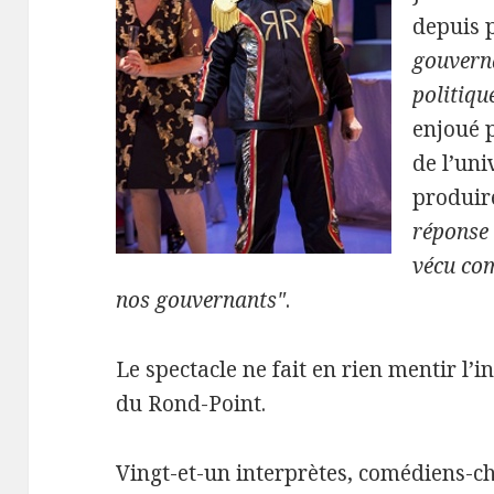
depuis 
gouverna
politiqu
enjoué p
de l’uni
produire
réponse 
vécu com
nos gouvernants"
.
Le spectacle ne fait en rien mentir l’
du Rond-Point.
Vingt-et-un interprètes, comédiens-ch