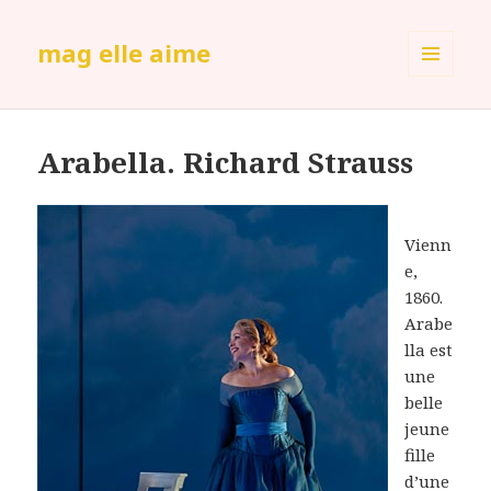
mag elle aime
MENU
ET
WIDGETS
Arabella. Richard Strauss
Vienn
e,
1860.
Arabe
lla est
une
belle
jeune
fille
d’une