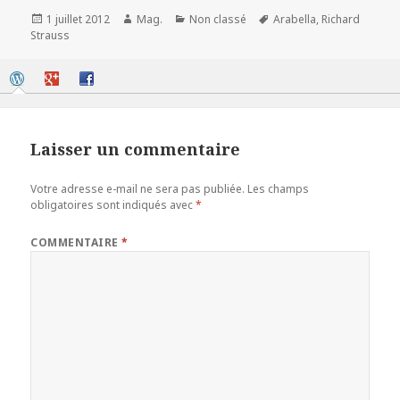
Publié
Auteur
Catégories
Mots-
1 juillet 2012
Mag.
Non classé
Arabella
,
Richard
le
clés
Strauss
Laisser un commentaire
Votre adresse e-mail ne sera pas publiée.
Les champs
obligatoires sont indiqués avec
*
COMMENTAIRE
*