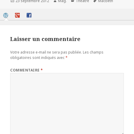
Publié
Auteur
Catégories
Mots-
23 septembre 2012
Mag.
Théâtre
Macbeth
le
clés
Laisser un commentaire
Votre adresse e-mail ne sera pas publiée.
Les champs
obligatoires sont indiqués avec
*
COMMENTAIRE
*