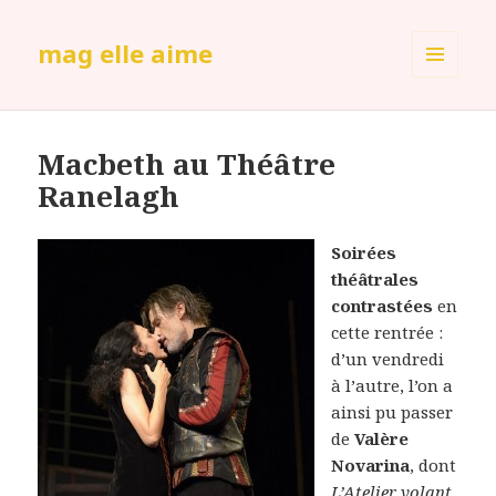
mag elle aime
MENU
ET
WIDGETS
Macbeth au Théâtre
Ranelagh
Soirées
théâtrales
contrastées
en
cette rentrée :
d’un vendredi
à l’autre, l’on a
ainsi pu passer
de
Valère
Novarina
, dont
L’Atelier volant