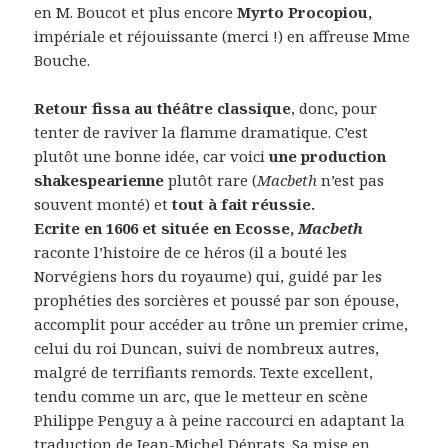
en M. Boucot et plus encore
Myrto Procopiou,
impériale et réjouissante (merci !) en affreuse Mme
Bouche.
Retour fissa au théâtre classique
, donc, pour
tenter de raviver la flamme dramatique. C’est
plutôt une bonne idée, car voici
une production
shakespearienne
plutôt rare (
Macbeth
n’est pas
souvent monté) et
tout à fait réussie.
Ecrite en 1606 et située en Ecosse,
Macbeth
raconte l’histoire de ce héros (il a bouté les
Norvégiens hors du royaume) qui, guidé par les
prophéties des sorcières et poussé par son épouse,
accomplit pour accéder au trône un premier crime,
celui du roi Duncan, suivi de nombreux autres,
malgré de terrifiants remords. Texte excellent,
tendu comme un arc, que le metteur en scène
Philippe Penguy a à peine raccourci en adaptant la
traduction de Jean-Michel Déprats. Sa mise en