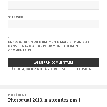
SITE WEB
ENREGISTRER MON NOM, MON E-MAIL ET MON SITE
DANS LE NAVIGATEUR POUR MON PROCHAIN
COMMENTAIRE.
OUI, AJOUTEZ MOI À VOTRE LISTE DE DIFFUSION.
Navigation
PRÉCÉDENT
de
Photoquai 2013, n'attendez pas !
Article
l’article
précédent :