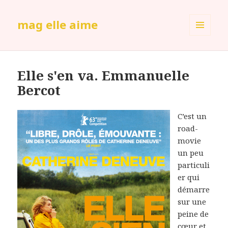
mag elle aime
MENU
ET
WIDGETS
Elle s'en va. Emmanuelle
Bercot
C’est un
road-
movie
un peu
particuli
er qui
démarre
sur une
peine de
cœur et