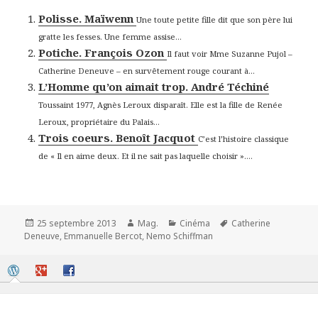
Polisse. Maïwenn
Une toute petite fille dit que son père lui
gratte les fesses. Une femme assise...
Potiche. François Ozon
Il faut voir Mme Suzanne Pujol –
Catherine Deneuve – en survêtement rouge courant à...
L’Homme qu’on aimait trop. André Téchiné
Toussaint 1977, Agnès Leroux disparaît. Elle est la fille de Renée
Leroux, propriétaire du Palais...
Trois coeurs. Benoît Jacquot
C’est l’histoire classique
de « Il en aime deux. Et il ne sait pas laquelle choisir »....
Publié
Auteur
Catégories
Mots-
25 septembre 2013
Mag.
Cinéma
Catherine
le
clés
Deneuve
,
Emmanuelle Bercot
,
Nemo Schiffman