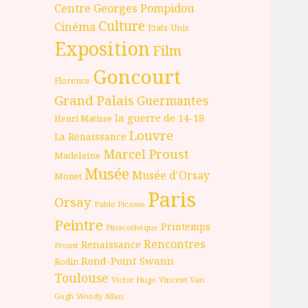
Centre Georges Pompidou
Culture
Cinéma
Etats-Unis
Exposition
Film
Goncourt
Florence
Grand Palais
Guermantes
la guerre de 14-18
Henri Matisse
Louvre
La Renaissance
Marcel Proust
Madeleine
Musée
Musée d'Orsay
Monet
Paris
Orsay
Pablo Picasso
Peintre
Printemps
Pinacothèque
Rencontres
Renaissance
Proust
Rond-Point
Swann
Rodin
Toulouse
Victor Hugo
Vincent Van
Gogh
Woody Allen