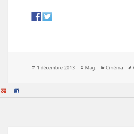
Publié
Auteur
Catégories
1 décembre 2013
Mag.
Cinéma
le