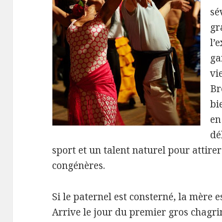
sé
gr
l’
ga
vi
Br
bi
en
dé
sport et un talent naturel pour attirer
congénères.
Si le paternel est consterné, la mère e
Arrive le jour du premier gros chagr