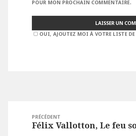
POUR MON PROCHAIN COMMENTAIRE.
OUI, AJOUTEZ MOI À VOTRE LISTE DE
Navigation
de
PRÉCÉDENT
Félix Vallotton, Le feu s
l’article
Article
précédent :