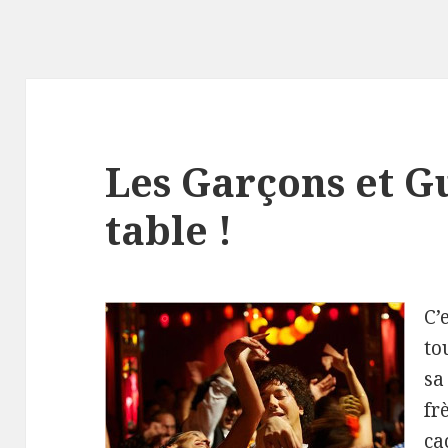
Les Garçons et G
table !
C’
to
sa
fr
ca