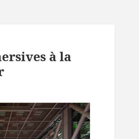
rsives à la
r