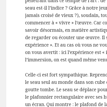
pénétrant dans ce temple de l’art : de
seau est-il l’indice ? Grâce à notre j
jamais croisé de vieux ?), soudain, tou
commencer à « vivre » l’œuvre. Car c
savoir désormais, en matière artistiqu
de regarder ou écouter une œuvre. Il s
expérience ». Et au cas où vous ne vou
on vous avertit : ici l’expérience est 
l’immersion, on est quand même venu
Celle-ci est fort sympathique. Repreno
le seau seul au monde dans son cube 
goutte tombe. Le seau se déplace pour la
le plafonnier rectangulaire avec ses b
un écran. Qui montre : le plafond de l