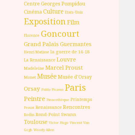
Centre Georges Pompidou
Culture
Cinéma
Etats-Unis
Exposition
Film
Goncourt
Florence
Grand Palais
Guermantes
la guerre de 14-18
Henri Matisse
Louvre
La Renaissance
Marcel Proust
Madeleine
Musée
Musée d'Orsay
Monet
Paris
Orsay
Pablo Picasso
Peintre
Printemps
Pinacothèque
Rencontres
Renaissance
Proust
Rond-Point
Swann
Rodin
Toulouse
Victor Hugo
Vincent Van
Gogh
Woody Allen