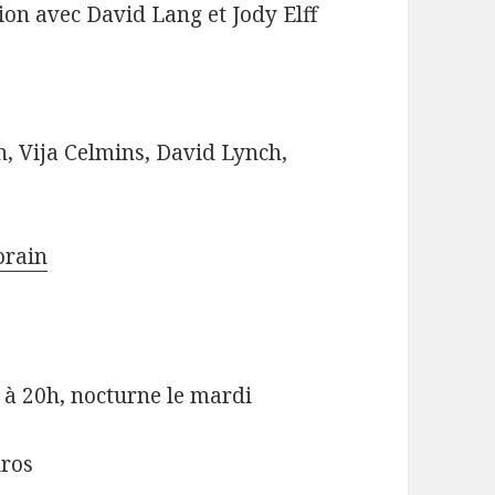
tion avec David Lang et Jody Elff
n, Vija Celmins, David Lynch,
orain
à 20h, nocturne le mardi
uros