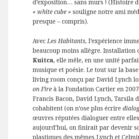
d’exposition… sans murs ! (Histoire 
« white cube »
souligne notre ami méd
presque – compris).
Avec
Les Habitants,
l’expérience imme
beaucoup moins allègre. Installation
Kuitca
, elle mêle, en une unité parfa
musique et poésie. Le tout sur la base
living room conçu par David Lynch lo
on Fire
à la Fondation Cartier en 2007
Francis Bacon, David Lynch, Tarsila 
cohabitent (on n’ose plus écrire
dialo
œuvres réputées dialoguer entre elles
aujourd’hui, on finirait par devenir 
plastiques des mêmes Lynch et Celmin