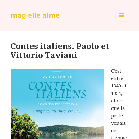
mag elle aime
MENU
ET
WIDGETS
Contes italiens. Paolo et
Vittorio Taviani
C’est
entre
1349 et
1354,
alors
que la
peste
venait
de
ravage