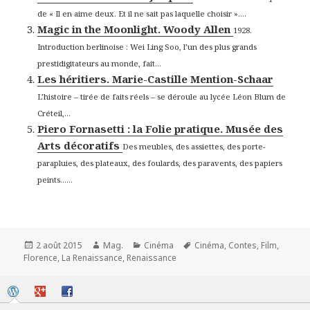
de « Il en aime deux. Et il ne sait pas laquelle choisir »....
Magic in the Moonlight. Woody Allen
1928.
Introduction berlinoise : Wei Ling Soo, l’un des plus grands
prestidigitateurs au monde, fait...
Les héritiers. Marie-Castille Mention-Schaar
L’histoire – tirée de faits réels – se déroule au lycée Léon Blum de
Créteil,...
Piero Fornasetti : la Folie pratique. Musée des
Arts décoratifs
Des meubles, des assiettes, des porte-
parapluies, des plateaux, des foulards, des paravents, des papiers
peints…...
Publié
Auteur
Catégories
Mots-
2 août 2015
Mag.
Cinéma
Cinéma
,
Contes
,
Film
,
le
clés
Florence
,
La Renaissance
,
Renaissance