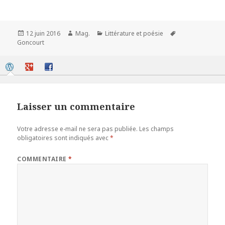
Publié
Auteur
Catégories
Mots-
12 juin 2016
Mag.
Littérature et poésie
le
clés
Goncourt
Laisser un commentaire
Votre adresse e-mail ne sera pas publiée.
Les champs
obligatoires sont indiqués avec
*
COMMENTAIRE
*