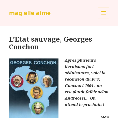
mag elle aime
MENU
ET
WIDGETS
L’Etat sauvage, Georges
Conchon
Après plusieurs
livraisons fort
séduisantes, voici la
recension du Prix
Goncourt 1964 : un
cru plutôt faible selon
Andreossi… On
attend le prochain !
Mag