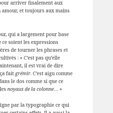
 pour arriver finalement aux
on amour, et toujours aux mains
ur, qui a largement pour base
 ce soient les expressions
ères de tourner les phrases et
ltivés : « C’est pas qu’elle
intenant, il est vrai de dire
 ça fait
grémir
. C’est aigu comme
 dans le dos comme si que ce
 les
noyaux de la colonne
… »
uligne par la typographie ce qui
r certains effets. Il a aussi la