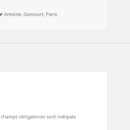
Mots-
Antoine
,
Goncourt
,
Paris
clés
 champs obligatoires sont indiqués