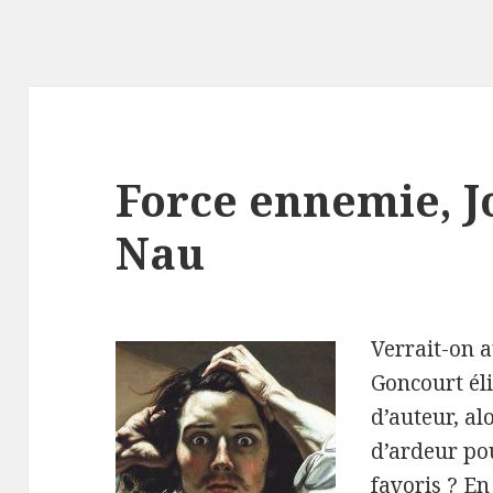
Force ennemie, J
Nau
Verrait-on a
Goncourt él
d’auteur, al
d’ardeur po
favoris ? En