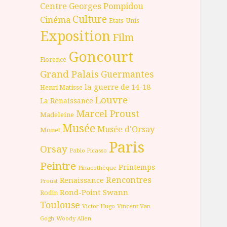
Centre Georges Pompidou
Culture
Cinéma
Etats-Unis
Exposition
Film
Goncourt
Florence
Grand Palais
Guermantes
la guerre de 14-18
Henri Matisse
Louvre
La Renaissance
Marcel Proust
Madeleine
Musée
Musée d'Orsay
Monet
Paris
Orsay
Pablo Picasso
Peintre
Printemps
Pinacothèque
Rencontres
Renaissance
Proust
Rond-Point
Swann
Rodin
Toulouse
Victor Hugo
Vincent Van
Gogh
Woody Allen