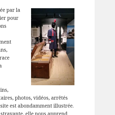
ée par la
rier pour
ons
ement
ans,
trace
a
ins,
taires, photos, vidéos, arrêtés
isite est abondamment illustrée.
distrayante, elle nous apprend