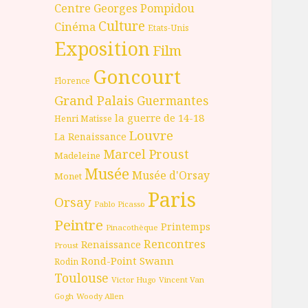
Centre Georges Pompidou
Culture
Cinéma
Etats-Unis
Exposition
Film
Goncourt
Florence
Grand Palais
Guermantes
la guerre de 14-18
Henri Matisse
Louvre
La Renaissance
Marcel Proust
Madeleine
Musée
Musée d'Orsay
Monet
Paris
Orsay
Pablo Picasso
Peintre
Printemps
Pinacothèque
Rencontres
Renaissance
Proust
Rond-Point
Swann
Rodin
Toulouse
Victor Hugo
Vincent Van
Gogh
Woody Allen