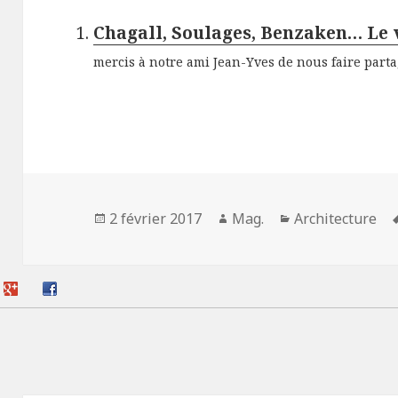
Chagall, Soulages, Benzaken… Le
mercis à notre ami Jean-Yves de nous faire partage
Publié
Auteur
Catégories
2 février 2017
Mag.
Architecture
le