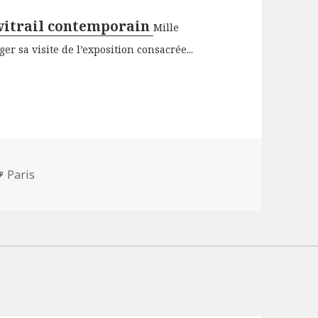
 vitrail contemporain
Mille
r sa visite de l’exposition consacrée...
Mots-
Paris
clés