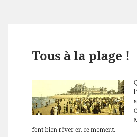
Tous à la plage !
Q
l
a
C
M
font bien rêver en ce moment.