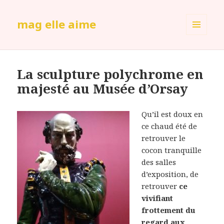
mag elle aime
MENU
ET
WIDGETS
La sculpture polychrome en
majesté au Musée d’Orsay
Qu’il est doux en
ce chaud été de
retrouver le
cocon tranquille
des salles
d’exposition, de
retrouver
ce
vivifiant
frottement du
regard aux