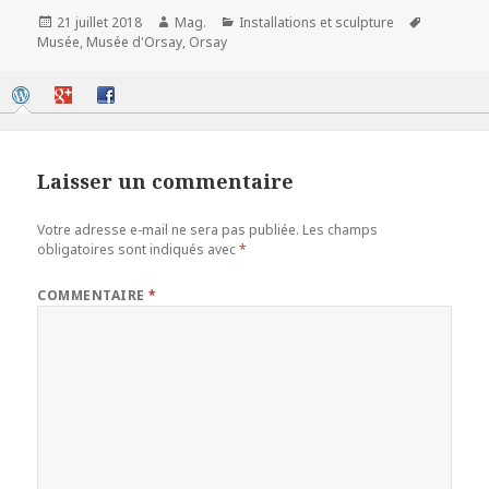
Publié
Auteur
Catégories
Mots-
21 juillet 2018
Mag.
Installations et sculpture
le
clés
Musée
,
Musée d'Orsay
,
Orsay
Laisser un commentaire
Votre adresse e-mail ne sera pas publiée.
Les champs
obligatoires sont indiqués avec
*
COMMENTAIRE
*