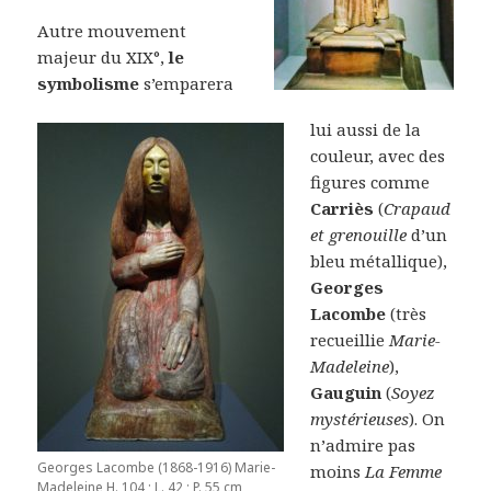
Autre mouvement
majeur du XIX°,
le
symbolisme
s’emparera
lui aussi de la
couleur, avec des
figures comme
Carriès
(
Crapaud
et grenouille
d’un
bleu métallique),
Georges
Lacombe
(très
recueillie
Marie-
Madeleine
),
Gauguin
(
Soyez
mystérieuses
). On
n’admire pas
Georges Lacombe (1868-1916) Marie-
moins
La Femme
Madeleine H. 104 ; L. 42 ; P. 55 cm