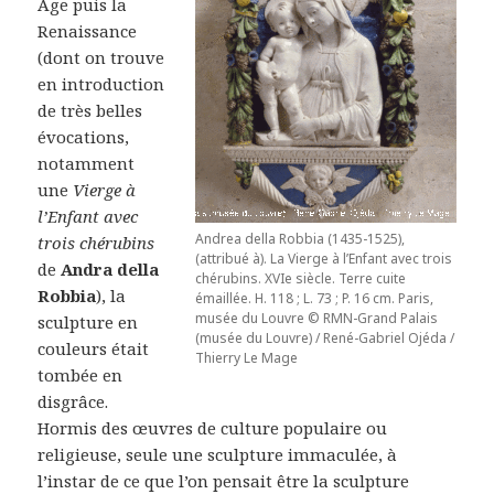
Age puis la
Renaissance
(dont on trouve
en introduction
de très belles
évocations,
notamment
une
Vierge à
l’Enfant avec
Andrea della Robbia (1435-1525),
trois chérubins
(attribué à). La Vierge à l’Enfant avec trois
de
Andra della
chérubins. XVIe siècle. Terre cuite
Robbia
), la
émaillée. H. 118 ; L. 73 ; P. 16 cm. Paris,
musée du Louvre © RMN-Grand Palais
sculpture en
(musée du Louvre) / René-Gabriel Ojéda /
couleurs était
Thierry Le Mage
tombée en
disgrâce.
Hormis des œuvres de culture populaire ou
religieuse, seule une sculpture immaculée, à
l’instar de ce que l’on pensait être la sculpture