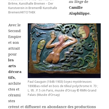
au Singe
de
Brême, Kunsthalle Bremen – Der
Camille
Kunstverein in Bremen© Kunsthalle
Bremen/ARTOTHEK
Alaphilippe.
Avec le
Second
Empire
et son
attrait
pour
les
arts
décora
tifs
,
Paul Gauguin (1848-1903) Soyez mystérieuses
archite
1890Bas-relief en bois de tilleul polychrome H. 73 ;
ctes et
L. 95 ; P. 5 cm Paris, musée d’Orsay © RMN-Grand
cérami
Palais (Musée d’Orsay)
stes
créent et diffusent en abondance des productions