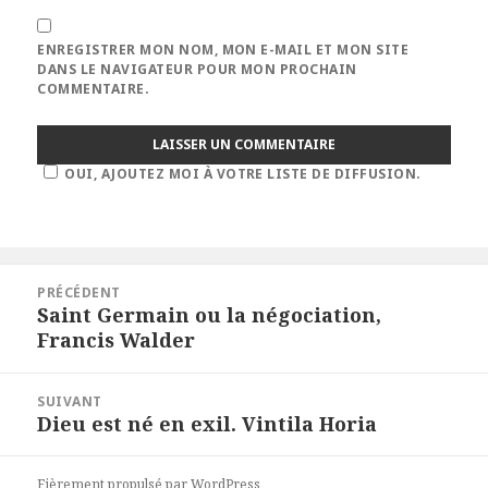
ENREGISTRER MON NOM, MON E-MAIL ET MON SITE
DANS LE NAVIGATEUR POUR MON PROCHAIN
COMMENTAIRE.
OUI, AJOUTEZ MOI À VOTRE LISTE DE DIFFUSION.
Navigation
PRÉCÉDENT
de
Saint Germain ou la négociation,
Article
l’article
Francis Walder
précédent :
SUIVANT
Dieu est né en exil. Vintila Horia
Article
suivant :
Fièrement propulsé par WordPress