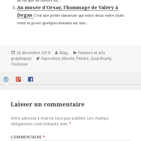
de tel que de mettre en...
Au musée d’Orsay, l’hommage de Valéry à
Degas
C’est une petite danseuse qui entre deux entre-chats
vient se poser quelques instants sur une...
Publié
Auteur
Catégories
28 décembre 2019
Mag.
Peinture et arts
le
Mots-
graphiques
Exposition
,
Musée
,
Peintre
,
Quai Branly
,
clés
Toulouse
Laisser un commentaire
Votre adresse e-mail ne sera pas publiée.
Les champs
obligatoires sont indiqués avec
*
COMMENTAIRE
*