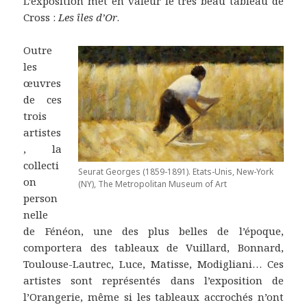
L’exposition met en valeur le très beau tableau de
Cross :
Les îles d’Or
.
Outre
les
œuvres
de ces
trois
artistes
, la
collecti
Seurat Georges (1859-1891). Etats-Unis, New-York
on
(NY), The Metropolitan Museum of Art
person
nelle
de Fénéon, une des plus belles de l’époque,
comportera des tableaux de Vuillard, Bonnard,
Toulouse-Lautrec, Luce, Matisse, Modigliani… Ces
artistes sont représentés dans l’exposition de
l’Orangerie, même si les tableaux accrochés n’ont