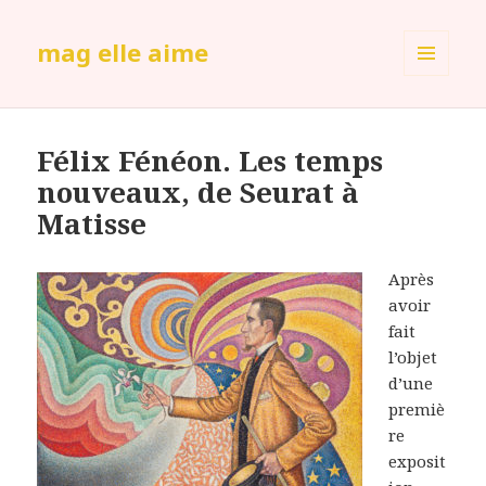
mag elle aime
MENU
ET
WIDGETS
Félix Fénéon. Les temps
nouveaux, de Seurat à
Matisse
Après
avoir
fait
l’objet
d’une
premiè
re
exposit