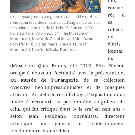
ion,
consac
rée à
Paul Signac (1863-1935), Opus 217. Sur l’émail d’un
sa
fond rythmique des mesures et d’angles, de tons et
des teintes, portrait de M. Félix Fénéon en 1890.
collecti
Huile sur toile, 73,5 x 92,5 cm. The Museum of
on
Modern Art, New York. Gift of Mr. and Mrs. David
d’arts
Rockefeller. © Digital image, The Museum of
Modern Art, New York/Scala, Florence
lointai
ns
(Musée du Quai Branly, été 2019), Félix Fénéon
occupe à nouveau l’actualité avec la présentation,
au
Musée de l’Orangerie
, de sa collection
d’œuvres néo-impressionnistes et de masques
africains. Au-delà de cet affichage, l’exposition nous
invite à découvrir la personnalité singulière de
celui qui fut critique d’art (
« le seul en cent ans »
selon Jean Paulhan), journaliste, directeur
artistique de galerie et collectionneur,
fonctionnaire et anarchiste.