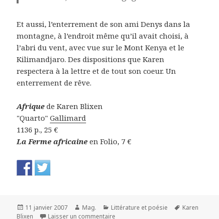
Et aussi, l’enterrement de son ami Denys dans la
montagne, à l’endroit même qu’il avait choisi, à
l’abri du vent, avec vue sur le Mont Kenya et le
Kilimandjaro. Des dispositions que Karen
respectera à la lettre et de tout son coeur. Un
enterrement de rêve.
Afrique
de Karen Blixen
"Quarto"
Gallimard
1136 p., 25 €
La Ferme africaine
en Folio, 7 €
Publié
Auteur
Catégories
Mots-
11 janvier 2007
Mag.
Littérature et poésie
Karen
le
sur La ferme africaine – Karen Blixen
clés
Blixen
Laisser un commentaire