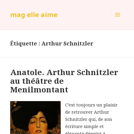
mag elle aime
MENU
ET
WIDGETS
Étiquette :
Arthur Schnitzler
Anatole. Arthur Schnitzler
au théâtre de
Menilmontant
C’est toujours un plaisir
de retrouver Arthur
Schnitzler qui, de son
écriture simple et
élégante dépeint à