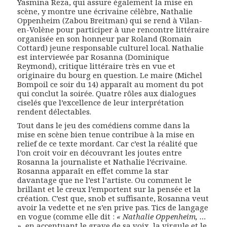
Yasmina Reza, qui assure également la mise en
scène, y montre une écrivaine célèbre, Nathalie
Oppenheim (Zabou Breitman) qui se rend à Vilan-
en-Volène pour participer à une rencontre littéraire
organisée en son honneur par Roland (Romain
Cottard) jeune responsable culturel local. Nathalie
est interviewée par Rosanna (Dominique
Reymond), critique littéraire très en vue et
originaire du bourg en question. Le maire (Michel
Bompoil ce soir du 14) apparaît au moment du pot
qui conclut la soirée. Quatre rôles aux dialogues
ciselés que l’excellence de leur interprétation
rendent délectables.
Tout dans le jeu des comédiens comme dans la
mise en scène bien tenue contribue à la mise en
relief de ce texte mordant. Car c’est la réalité que
l’on croit voir en découvrant les joutes entre
Rosanna la journaliste et Nathalie l’écrivaine.
Rosanna apparaît en effet comme la star
davantage que ne l’est l’artiste. Ou comment le
brillant et le creux l’emportent sur la pensée et la
création. C’est que, snob et suffisante, Rosanna veut
avoir la vedette et ne s’en prive pas. Tics de langage
en vogue (comme elle dit :
« Nathalie Oppenheim, …
»
, en accentuant le grave de sa voix, la virgule et le