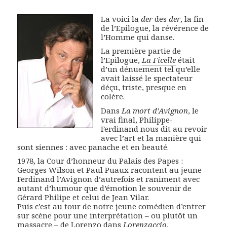
La voici la
der
des
der
, la fin
de l’Epilogue, la révérence de
l’Homme qui danse.
La première partie de
l’Epilogue,
La Ficelle
était
d’un dénuement tel qu’elle
avait laissé le spectateur
déçu, triste, presque en
colère.
Dans
La mort d’Avignon
, le
vrai final, Philippe-
Ferdinand nous dit au revoir
avec l’art et la manière qui
sont siennes : avec panache et en beauté.
1978, la Cour d’honneur du Palais des Papes :
Georges Wilson et Paul Puaux racontent au jeune
Ferdinand l’Avignon d’autrefois et raniment avec
autant d’humour que d’émotion le souvenir de
Gérard Philipe et celui de Jean Vilar.
Puis c’est au tour de notre jeune comédien d’entrer
sur scène pour une interprétation – ou plutôt un
massacre – de Lorenzo dans
Lorenzaccio
.