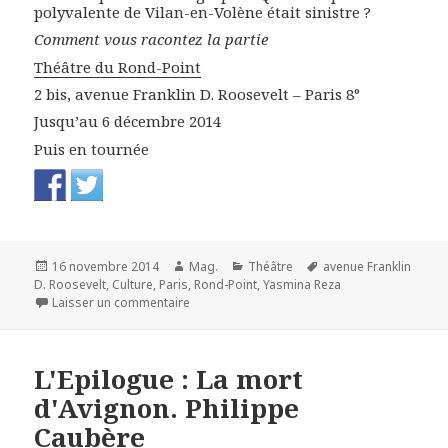
polyvalente de Vilan-en-Volène était sinistre ?
Comment vous racontez la partie
Théâtre du Rond-Point
2 bis, avenue Franklin D. Roosevelt – Paris 8°
Jusqu’au 6 décembre 2014
Puis en tournée
Publié
Auteur
Catégories
Mots-
16 novembre 2014
Mag.
Théâtre
avenue Franklin
le
clés
D. Roosevelt
,
Culture
,
Paris
,
Rond-Point
,
Yasmina Reza
sur Comment vous racontez la partie. Yasmi
Laisser un commentaire
L'Epilogue : La mort
d'Avignon. Philippe
Caubère