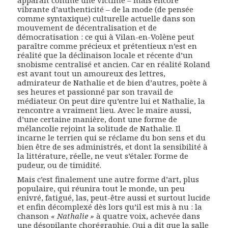
apparaît comme une victime – mais encore
vibrante d’authenticité – de la mode (de pensée
comme syntaxique) culturelle actuelle dans son
mouvement de décentralisation et de
démocratisation : ce qui à Vilan-en-Volène peut
paraître comme précieux et prétentieux n’est en
réalité que la déclinaison locale et récente d’un
snobisme centralisé et ancien. Car en réalité Roland
est avant tout un amoureux des lettres,
admirateur de Nathalie et de bien d’autres, poète à
ses heures et passionné par son travail de
médiateur. On peut dire qu’entre lui et Nathalie, la
rencontre a vraiment lieu. Avec le maire aussi,
d’une certaine manière, dont une forme de
mélancolie rejoint la solitude de Nathalie. Il
incarne le terrien qui se réclame du bon sens et du
bien être de ses administrés, et dont la sensibilité à
la littérature, réelle, ne veut s’étaler. Forme de
pudeur, ou de timidité.
Mais c’est finalement une autre forme d’art, plus
populaire, qui réunira tout le monde, un peu
enivré, fatigué, las, peut-être aussi et surtout lucide
et enfin décomplexé dès lors qu’il est mis à nu : la
chanson
« Nathalie »
à quatre voix, achevée dans
une désopilante chorégraphie. Qui a dit que la salle