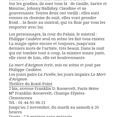
Sur les gradins, ils sont tous là : de Gaulle, Sartre et
Mauriac, Johnny Halliday, Claudine et sa
gouvernante. Toutes deux ont vieilli ; elles sont
venues en chemise de nuit, elles vont prendre
froid… la faute au mistral, qui va finir par tous les
emporter avec lui.
Les personnages, la cour du Palais, le mistral :
Philippe Caubère seul en scène les fait tous exister.
La magie opère encore et toujours, jusqu’aux
derniers mots de l’artiste, très beaux. Dans la nuit
qui est tombée tout à coup, la missive sonne juste,
elle vient de loin, elle est bouleversante.
La mort d’Avignon
écrit, mis en scène et joué par
Philippe Caubère.
Les jours pairs
La Ficelle
, les jours impairs
La Mort
d’Avignon
Théâtre du Rond-Point
2 bis, avenue Franklin D. Roosevelt, Paris-8ème
M° Franklin-Roosevelt, Champs-Elysées-
Clemenceau
Tél. : 01-44-95-98-21
Jusqu’au 2 novembre, du mardi au samedi à 20
heures
Durée : 2 h environ sans entracte