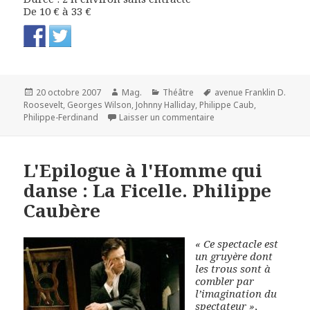
De 10 € à 33 €
Publié
Auteur
Catégories
Mots-
20 octobre 2007
Mag.
Théâtre
avenue Franklin D.
le
clés
Roosevelt
,
Georges Wilson
,
Johnny Halliday
,
Philippe Caub
,
sur L'Epilogue : La mort
Philippe-Ferdinand
Laisser un commentaire
L'Epilogue à l'Homme qui
danse : La Ficelle. Philippe
Caubère
« Ce spectacle est
un gruyère dont
les trous sont à
combler par
l’imagination du
spectateur »
,