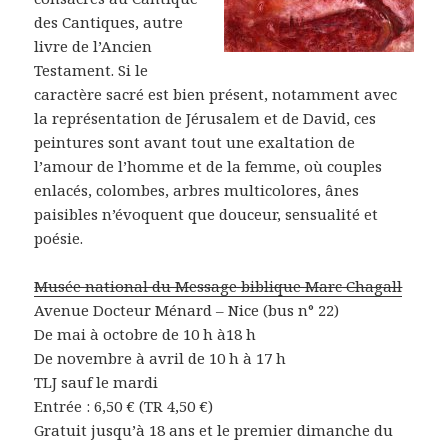
des Cantiques, autre
livre de l’Ancien
Testament. Si le
caractère sacré est bien présent, notamment avec
la représentation de Jérusalem et de David, ces
peintures sont avant tout une exaltation de
l’amour de l’homme et de la femme, où couples
enlacés, colombes, arbres multicolores, ânes
paisibles n’évoquent que douceur, sensualité et
poésie.
Musée national du Message biblique Marc Chagall
Avenue Docteur Ménard – Nice (bus n° 22)
De mai à octobre de 10 h à18 h
De novembre à avril de 10 h à 17 h
TLJ sauf le mardi
Entrée : 6,50 € (TR 4,50 €)
Gratuit jusqu’à 18 ans et le premier dimanche du