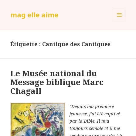
mag elle aime
MENU
ET
WIDGETS
Étiquette :
Cantique des Cantiques
Le Musée national du
Message biblique Marc
Chagall
"Depuis ma première
jeunesse, j’ai été captivé
par la Bible. Il m’a
toujours semblé et il me
semble encore que c’est la