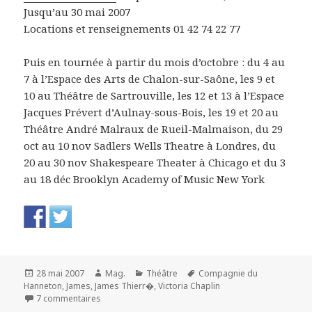
Jusqu’au 30 mai 2007
Locations et renseignements 01 42 74 22 77
Puis en tournée à partir du mois d’octobre : du 4 au
7 à l’Espace des Arts de Chalon-sur-Saône, les 9 et
10 au Théâtre de Sartrouville, les 12 et 13 à l’Espace
Jacques Prévert d’Aulnay-sous-Bois, les 19 et 20 au
Théâtre André Malraux de Rueil-Malmaison, du 29
oct au 10 nov Sadlers Wells Theatre à Londres, du
20 au 30 nov Shakespeare Theater à Chicago et du 3
au 18 déc Brooklyn Academy of Music New York
Publié
Auteur
Catégories
Mots-
28 mai 2007
Mag.
Théâtre
Compagnie du
le
clés
Hanneton
,
James
,
James Thierr�
,
Victoria Chaplin
sur Au revoir parapluie. James Thierrée
7 commentaires